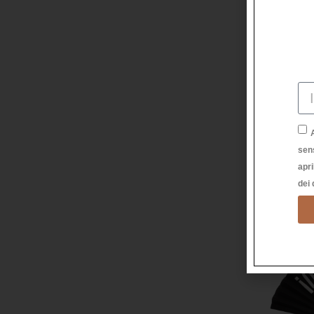
PRETT
PROFUMA
sen
apri
dei 