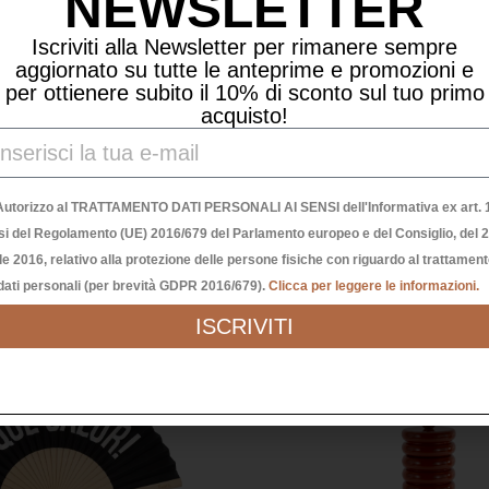
NEWSLETTER
Iscriviti alla Newsletter per rimanere sempre
aggiornato su tutte le anteprime e promozioni e
Y LITTLE SCENTS –
PRETTY LITTLE SCE
per ottienere subito il 10% di sconto sul tuo primo
TORE PRADA MARFA –
PROFUMATORE LOUIS A
acquisto!
ROSA
MARRONE
35,00
€
35,00
€
Autorizzo al TRATTAMENTO DATI PERSONALI AI SENSI dell'Informativa ex art. 1
si del Regolamento (UE) 2016/679 del Parlamento europeo e del Consiglio, del 
le 2016, relativo alla protezione delle persone fisiche con riguardo al trattamen
dati personali (per brevità GDPR 2016/679).
Clicca per leggere le informazioni.
ISCRIVITI