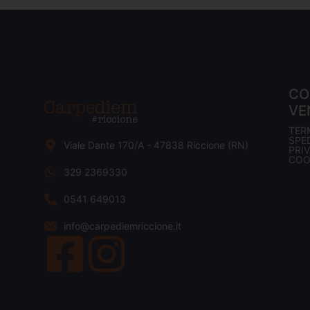
CO
VE
TER
SPED
Viale Dante 170/A - 47838 Riccione (RN)
PRI
COO
329 2369330
0541 649013
info@carpediemriccione.it