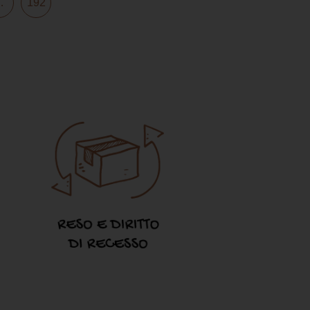
…
192