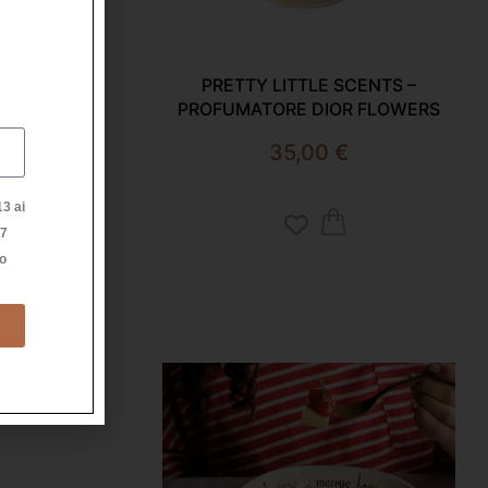
NTS –
PRETTY LITTLE SCENTS –
DDICTED –
PROFUMATORE DIOR FLOWERS
35,00
€
3 ai
27
to