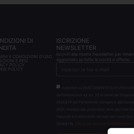
NDIZIONI DI
ISCRIZIONE
NDITA
NEWSLETTER
Iscriviti alla nostra Newsletter per riman
MINI E CONDIZIONI D'USO
aggiornato su tutte le novità e offerte.
IZIONI E RESI
VACY POLICY
KIE POLICY
Autorizzo al TRATTAMENTO DATI PERSON
dell'Informativa ex art. 13 ai sensi del Regol
2016/679 del Parlamento europeo e del Consigl
2016, relativo alla protezione delle persone fi
riguardo al trattamento dei dati personali (pe
2016/679).
Clicca per leggere le informazioni.