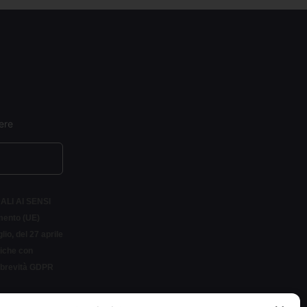
ere
ALI AI SENSI
amento (UE)
io, del 27 aprile
siche con
r brevità GDPR