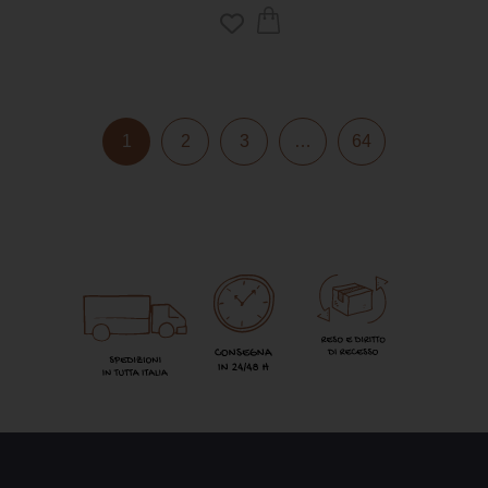
1
2
3
…
64