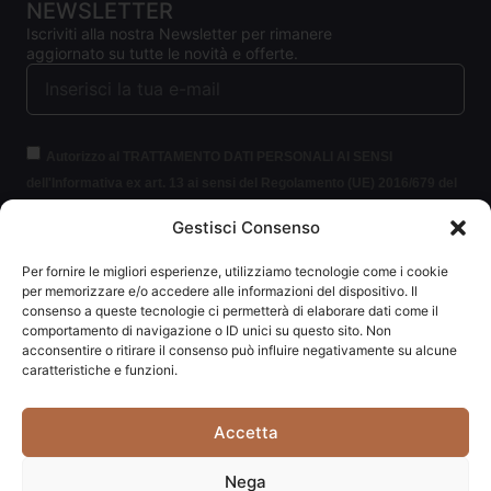
NEWSLETTER
Iscriviti alla nostra Newsletter per rimanere
aggiornato su tutte le novità e offerte.
Autorizzo al TRATTAMENTO DATI PERSONALI AI SENSI
dell'Informativa ex art. 13 ai sensi del Regolamento (UE) 2016/679 del
Parlamento europeo e del Consiglio, del 27 aprile 2016, relativo alla
Gestisci Consenso
protezione delle persone fisiche con riguardo al trattamento dei dati
personali (per brevità GDPR 2016/679).
Clicca per leggere le
Per fornire le migliori esperienze, utilizziamo tecnologie come i cookie
informazioni.
per memorizzare e/o accedere alle informazioni del dispositivo. Il
consenso a queste tecnologie ci permetterà di elaborare dati come il
comportamento di navigazione o ID unici su questo sito. Non
ISCRIVITI ALLA NEWSLETTER
acconsentire o ritirare il consenso può influire negativamente su alcune
caratteristiche e funzioni.
Accetta
Carpediem di Traversa Monia | P.IVA: 03415840408 | REA:
Nega