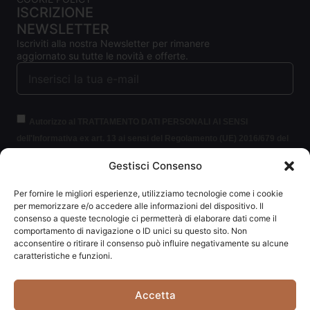
ISCRIZIONE
NEWSLETTER
Iscriviti alla nostra Newsletter per rimanere
aggiornato su tutte le novità e offerte.
Autorizzo al TRATTAMENTO DATI PERSONALI AI SENSI
dell'Informativa ex art. 13 ai sensi del Regolamento (UE) 2016/679 del
Parlamento europeo e del Consiglio, del 27 aprile 2016, relativo alla
Gestisci Consenso
protezione delle persone fisiche con riguardo al trattamento dei dati
personali (per brevità GDPR 2016/679).
Clicca per leggere le
Per fornire le migliori esperienze, utilizziamo tecnologie come i cookie
informazioni.
per memorizzare e/o accedere alle informazioni del dispositivo. Il
consenso a queste tecnologie ci permetterà di elaborare dati come il
comportamento di navigazione o ID unici su questo sito. Non
ISCRIVITI ALLA NEWSLETTER
acconsentire o ritirare il consenso può influire negativamente su alcune
caratteristiche e funzioni.
Accetta