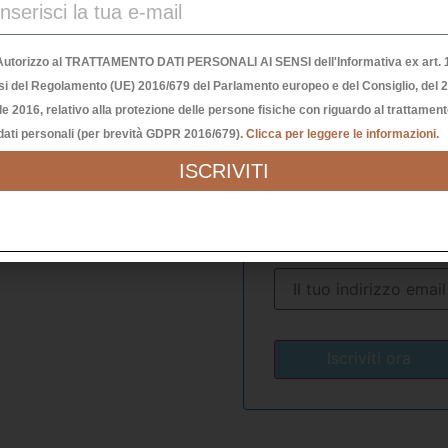
€
29,90
€
nibili
Esaurito
Autorizzo al TRATTAMENTO DATI PERSONALI AI SENSI dell'Informativa ex art. 1
si del Regolamento (UE) 2016/679 del Parlamento europeo e del Consiglio, del 
Avvisami quan
ungi al carrello
le 2016, relativo alla protezione delle persone fisiche con riguardo al trattamen
sarà di nuovo
dati personali (per brevità GDPR 2016/679).
Clicca per leggere le informazioni.
disponibile
ISCRIVITI