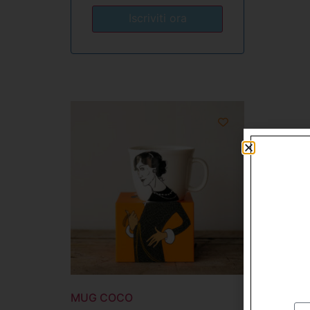
MUG COCO
MUG D