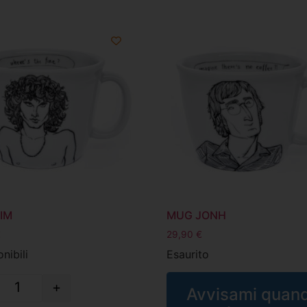
IM
MUG JONH
€
29,90
€
nibili
Esaurito
+
Avvisami quan