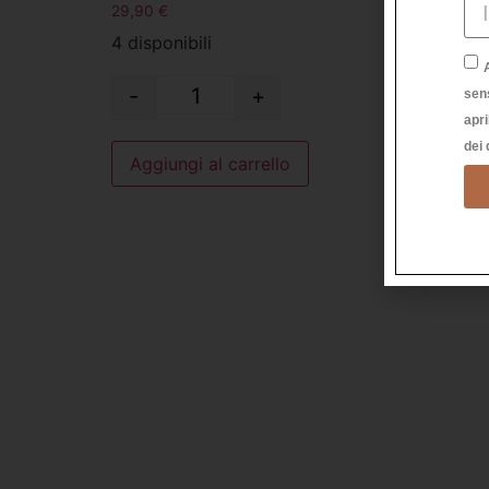
29,90
€
29,90
4 disponibili
1 dispo
-
+
sen
Aggi
apri
dei 
Aggiungi al carrello