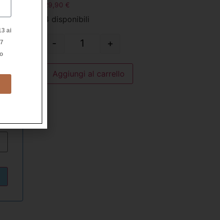
29,90
€
4 disponibili
3 ai
-
+
27
do
to
Aggiungi al carrello