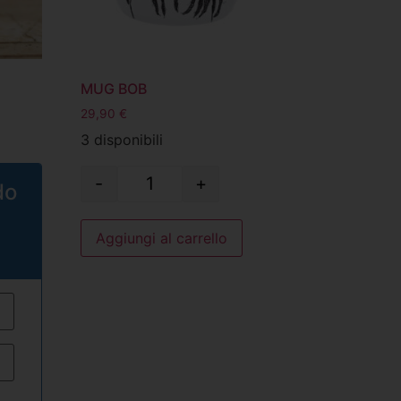
MUG BOB
29,90
€
3 disponibili
-
+
do
Aggiungi al carrello