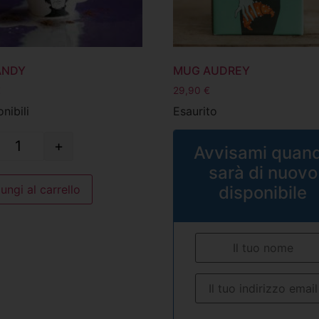
ANDY
MUG AUDREY
€
29,90
€
nibili
Esaurito
+
Avvisami quan
sarà di nuovo
ungi al carrello
disponibile