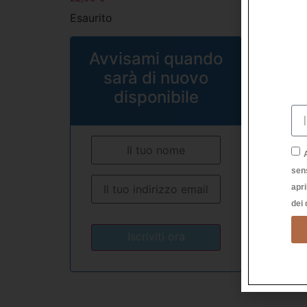
Esaurito
1 dispo
Avvisami quando
Aggi
sarà di nuovo
disponibile
sen
apri
dei 