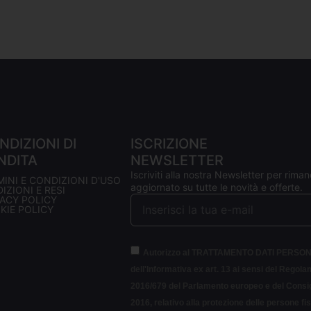
NDIZIONI DI
ISCRIZIONE
NDITA
NEWSLETTER
Iscriviti alla nostra Newsletter per riman
MINI E CONDIZIONI D'USO
aggiornato su tutte le novità e offerte.
IZIONI E RESI
VACY POLICY
KIE POLICY
Autorizzo al TRATTAMENTO DATI PERSON
dell'Informativa ex art. 13 ai sensi del Regol
2016/679 del Parlamento europeo e del Consigl
2016, relativo alla protezione delle persone fi