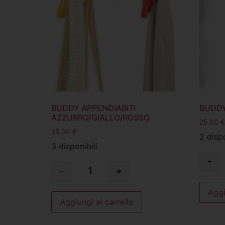
BUDDY APPENDIABITI
BUDDY
AZZURRO/GIALLO/ROSSO
25,00
€
25,00
€
2 dispo
3 disponibili
-
-
+
Aggi
Aggiungi al carrello