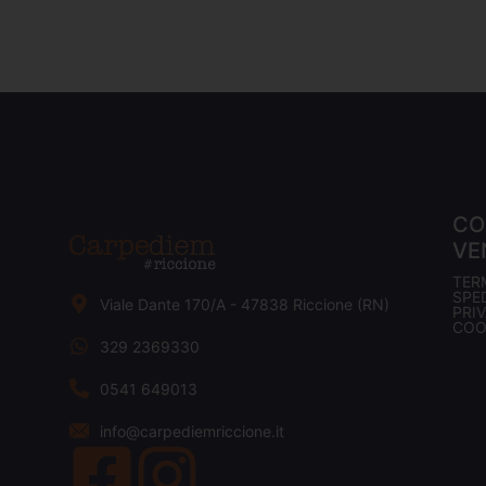
CO
VE
TER
SPED
Viale Dante 170/A - 47838 Riccione (RN)
PRI
COO
329 2369330
0541 649013
info@carpediemriccione.it