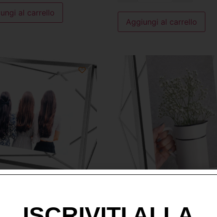
ungi al carrello
Aggiungi al carrello
A PORTAFOTO ACCIAIO
PRISMA PORTAFOTO ACCI
13X18
ISCRIVITI ALLA
25,00
€