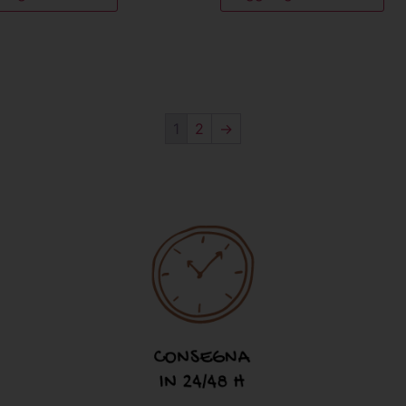
1
2
→