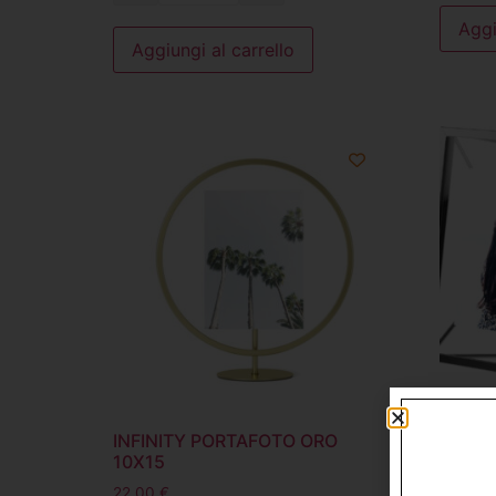
Aggi
Aggiungi al carrello
INFINITY PORTAFOTO ORO
PRISM
10X15
10X15
22,00
€
22,00
€