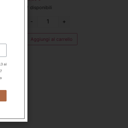
2 disponibili
-
+
Aggiungi al carrello
3 ai
27
to