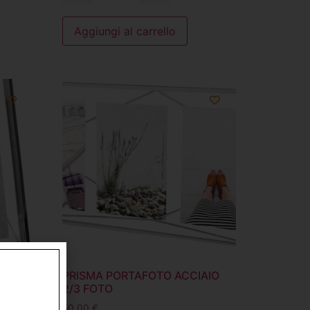
Aggiungi al carrello
AIO
PRISMA PORTAFOTO ACCIAIO
2/3 FOTO
50,00
€