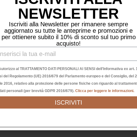
nibili
4 disponibili
NEWSLETTER
-
+
Iscriviti alla Newsletter per rimanere sempre
ungi al carrello
aggiornato su tutte le anteprime e promozioni e
per ottienere subito il 10% di sconto sul tuo primo
Aggiungi al carrello
acquisto!
Autorizzo al TRATTAMENTO DATI PERSONALI AI SENSI dell'Informativa ex art. 1
si del Regolamento (UE) 2016/679 del Parlamento europeo e del Consiglio, del 
le 2016, relativo alla protezione delle persone fisiche con riguardo al trattamen
dati personali (per brevità GDPR 2016/679).
Clicca per leggere le informazioni.
ISCRIVITI