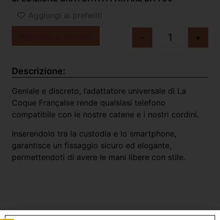
Aggiungi ai preferiti
Aggiungi al carrello
-
+
Descrizione:
Geniale e discreto, l’adattatore universale di La
Coque Française rende qualsiasi telefono
compatibile con le nostre catene e i nostri cordini.
Inserendolo tra la custodia e lo smartphone,
garantisce un fissaggio sicuro ed elegante,
permettendoti di avere le mani libere con stile.