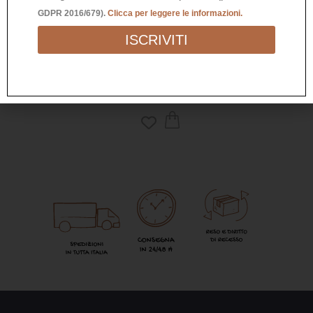
GDPR 2016/679).
Clicca per leggere le informazioni.
COLLANA LUNGA PER CELLULARE –
CO
ISCRIVITI
LIVIYA MULTICOLOR KAKI E ORANGE
55,00
€