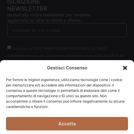
ISCRIZIONE
NEWSLETTER
Iscriviti alla nostra Newsletter per rimanere
aggiornato su tutte le novità e offerte.
Autorizzo al TRATTAMENTO DATI PERSONALI AI SENSI
dell'Informativa ex art. 13 ai sensi del Regolamento (UE) 2016/679 del
Parlamento europeo e del Consiglio, del 27 aprile 2016, relativo alla
Gestisci Consenso
protezione delle persone fisiche con riguardo al trattamento dei dati
personali (per brevità GDPR 2016/679).
Clicca per leggere le
Per fornire le migliori esperienze, utilizziamo tecnologie come i cookie
informazioni.
per memorizzare e/o accedere alle informazioni del dispositivo. Il
consenso a queste tecnologie ci permetterà di elaborare dati come il
comportamento di navigazione o ID unici su questo sito. Non
ISCRIVITI ALLA NEWSLETTER
acconsentire o ritirare il consenso può influire negativamente su alcune
caratteristiche e funzioni.
Accetta