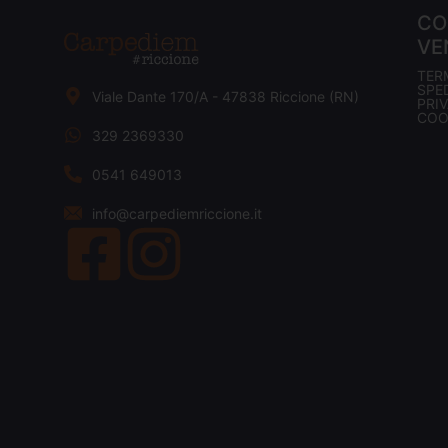
CO
VE
TER
SPED
Viale Dante 170/A - 47838 Riccione (RN)
PRI
COO
329 2369330
0541 649013
info@carpediemriccione.it