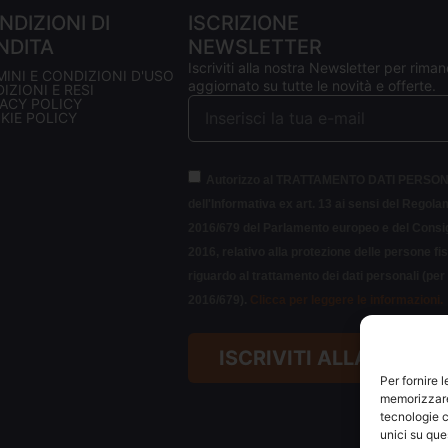
NDIZIONI DI
ISCRIZIONE
NDITA
NEWSLETTER
Iscriviti alla nostra Newsletter per riman
MINI E CONDIZIONI D'USO
aggiornato su tutte le novità e offerte.
IZIONI E RESI
VACY POLICY
KIE POLICY
Autorizzo al TRATTAMENTO DATI PERSON
dell'Informativa ex art. 13 ai sensi del Regol
2016/679 del Parlamento europeo e del Consigl
2016, relativo alla protezione delle persone fi
riguardo al trattamento dei dati personali (pe
2016/679).
Clicca per leggere le informazioni.
ISCRIVITI ALLA NEWS
Per fornire 
memorizzare 
tecnologie c
unici su que