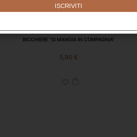
ISCRIVITI
BICCHIERE “SI MANGIA IN COMPAGNIA”
5,90
€