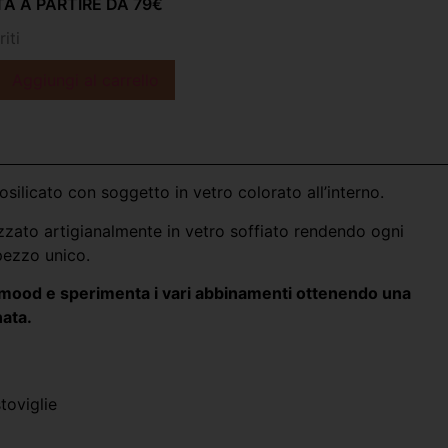
A A PARTIRE DA 79€
iti
Aggiungi al carrello
osilicato con soggetto in vetro colorato all’interno.
zzato artigianalmente in vetro soffiato rendendo ogni
pezzo unico.
ng mood e sperimenta i vari abbinamenti ottenendo una
nata.
l
toviglie