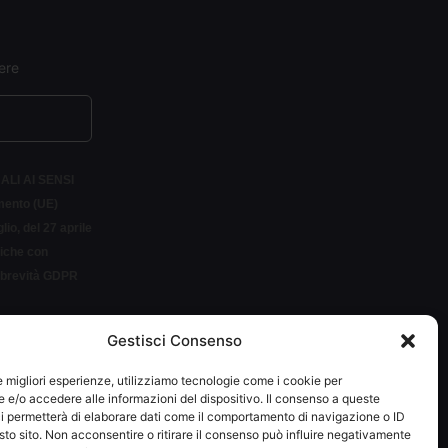
ere
ALI AI SENSI
amento (UE)
io, del 27 aprile
siche con
r brevità GDPR
Gestisci Consenso
LETTER
le migliori esperienze, utilizziamo tecnologie come i cookie per
e/o accedere alle informazioni del dispositivo. Il consenso a queste
i permetterà di elaborare dati come il comportamento di navigazione o ID
sto sito. Non acconsentire o ritirare il consenso può influire negativamente