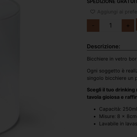
SPEDIZIONE GRATUIT
Aggiungi ai prefer
-
+
Descrizione:
Bicchiere in vetro bor
Ogni soggetto è reali
singolo bicchiere un 
Scegli il tuo drinki
tavola gioiosa e raffi
Capacità: 250m
Misure: 8 x 8cm
Lavabile in lavas