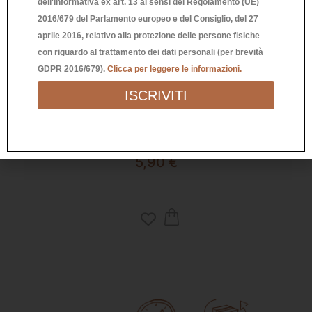
dell'Informativa ex art. 13 ai sensi del Regolamento (UE)
2016/679 del Parlamento europeo e del Consiglio, del 27
aprile 2016, relativo alla protezione delle persone fisiche
con riguardo al trattamento dei dati personali (per brevità
GDPR 2016/679).
Clicca per leggere le informazioni.
ISCRIVITI
BICCHIERE “SI MANGIA IN COMPAGNIA”
B
5,90
€