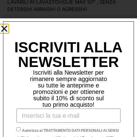
LAVABILI IN LAVASTOVIGLIE MAX 50° , SENZA
DETERSIVI ABRASIVI O AGRESSIVI
Prodotti Correlati
ISCRIVITI ALLA
NEWSLETTER
Iscriviti alla Newsletter per
rimanere sempre aggiornato
su tutte le anteprime e
promozioni e per ottienere
subito il 10% di sconto sul
tuo primo acquisto!
Autorizzo al TRATTAMENTO DATI PERSONALI AI SENSI