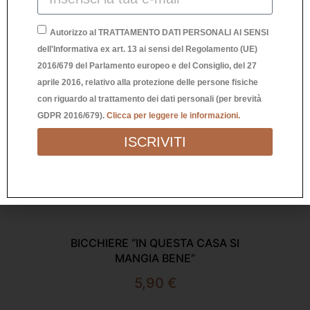
Autorizzo al TRATTAMENTO DATI PERSONALI AI SENSI
dell'Informativa ex art. 13 ai sensi del Regolamento (UE)
2016/679 del Parlamento europeo e del Consiglio, del 27
aprile 2016, relativo alla protezione delle persone fisiche
con riguardo al trattamento dei dati personali (per brevità
GDPR 2016/679).
Clicca per leggere le informazioni.
ISCRIVITI
BICCHIERE “IN QUESTA CASA SI
B
MANGIA BENE”
5,90
€