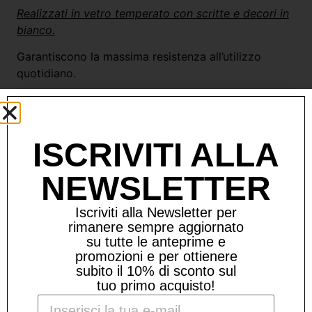
Realizzati in vetro temperato con scritte e decori in
bianco.
Garantiscono la massima resistenza all’utilizzo
quotidiano.
Capacità: 35,5cl
Dimensioni: altezza 8,7 – diametro 8,5cm
ISCRIVITI ALLA
LAVABILI IN LAVASTOVIGLIE MAX 50° , SENZA
DETERSIVI ABRASIVI O AGRESSIVI
NEWSLETTER
Iscriviti alla Newsletter per
rimanere sempre aggiornato
Prodotti Correlati
su tutte le anteprime e
promozioni e per ottienere
subito il 10% di sconto sul
tuo primo acquisto!