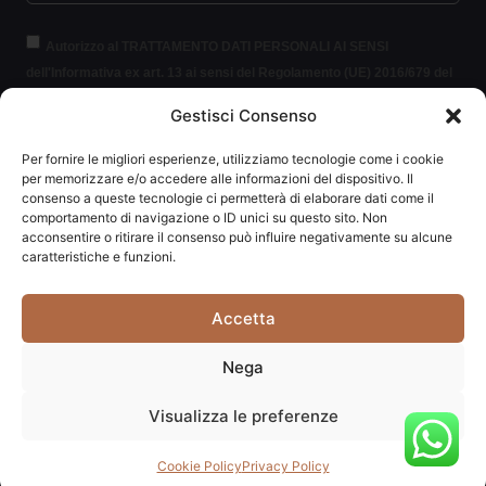
Autorizzo al TRATTAMENTO DATI PERSONALI AI SENSI
dell'Informativa ex art. 13 ai sensi del Regolamento (UE) 2016/679 del
Parlamento europeo e del Consiglio, del 27 aprile 2016, relativo alla
Gestisci Consenso
protezione delle persone fisiche con riguardo al trattamento dei dati
personali (per brevità GDPR 2016/679).
Clicca per leggere le
Per fornire le migliori esperienze, utilizziamo tecnologie come i cookie
informazioni.
per memorizzare e/o accedere alle informazioni del dispositivo. Il
consenso a queste tecnologie ci permetterà di elaborare dati come il
comportamento di navigazione o ID unici su questo sito. Non
ISCRIVITI ALLA NEWSLETTER
acconsentire o ritirare il consenso può influire negativamente su alcune
caratteristiche e funzioni.
Accetta
Carpediem di Traversa Monia | P.IVA: 03415840408 | REA:
Nega
RN-292037
Visualizza le preferenze
Website powered by
Studio99
Cookie Policy
Privacy Policy