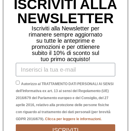
ISCRIVITI ALLA
Autonomia di 14 ore
Include cavo micro USB type C
NEWSLETTER
Batteria ricaricabile 1200mAh
Led 4000k
Iscriviti alla Newsletter per
rimanere sempre aggiornato
È possibile impostare 3 allarmi ad orari diversi
su tutte le anteprime e
Per la suoneria p scegliere tra 5 toni rilassanti
promozioni e per ottienere
Sul retro troverai i pulsanti per accendere,
subito il 10% di sconto sul
impostare data, ora e sveglia e la porta di
tuo primo acquisto!
ricarica.
Autorizzo al TRATTAMENTO DATI PERSONALI AI SENSI
Prodotti Correlati
dell'Informativa ex art. 13 ai sensi del Regolamento (UE)
2016/679 del Parlamento europeo e del Consiglio, del 27
aprile 2016, relativo alla protezione delle persone fisiche
con riguardo al trattamento dei dati personali (per brevità
GDPR 2016/679).
Clicca per leggere le informazioni.
ISCRIVITI