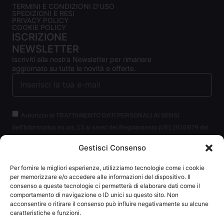
TERMINI E CONDIZIONI D'USO
SPEDIZIONI E RESI
PRIVACY POLICY
COOKIE POLICY
ISCRIZIONE
NEWSLETTER
Iscriviti alla nostra Newsletter per rimanere
aggiornato su tutte le novità e offerte.
Autorizzo al TRATTAMENTO DATI PERSONALI AI SENSI
dell'Informativa ex art. 13 ai sensi del Regolamento (UE) 2016/679 del
Parlamento europeo e del Consiglio, del 27 aprile 2016, relativo alla
Gestisci Consenso
protezione delle persone fisiche con riguardo al trattamento dei dati
personali (per brevità GDPR 2016/679).
Clicca per leggere le
Per fornire le migliori esperienze, utilizziamo tecnologie come i cookie
informazioni.
per memorizzare e/o accedere alle informazioni del dispositivo. Il
consenso a queste tecnologie ci permetterà di elaborare dati come il
comportamento di navigazione o ID unici su questo sito. Non
ISCRIVITI ALLA NEWSLETTER
acconsentire o ritirare il consenso può influire negativamente su alcune
caratteristiche e funzioni.