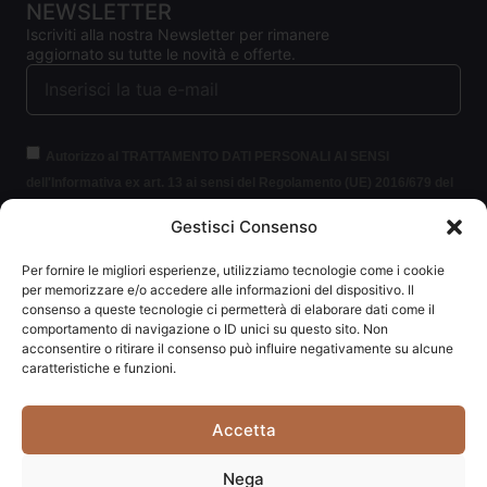
NEWSLETTER
Iscriviti alla nostra Newsletter per rimanere
aggiornato su tutte le novità e offerte.
Autorizzo al TRATTAMENTO DATI PERSONALI AI SENSI
dell'Informativa ex art. 13 ai sensi del Regolamento (UE) 2016/679 del
Parlamento europeo e del Consiglio, del 27 aprile 2016, relativo alla
Gestisci Consenso
protezione delle persone fisiche con riguardo al trattamento dei dati
personali (per brevità GDPR 2016/679).
Clicca per leggere le
Per fornire le migliori esperienze, utilizziamo tecnologie come i cookie
informazioni.
per memorizzare e/o accedere alle informazioni del dispositivo. Il
consenso a queste tecnologie ci permetterà di elaborare dati come il
comportamento di navigazione o ID unici su questo sito. Non
ISCRIVITI ALLA NEWSLETTER
acconsentire o ritirare il consenso può influire negativamente su alcune
caratteristiche e funzioni.
Accetta
Carpediem di Traversa Monia | P.IVA: 03415840408 | REA:
Nega