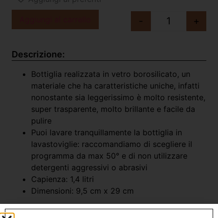
Aggiungi al carrello
-
+
Descrizione:
Bottiglia realizzata
in vetro borosilicato, un
materiale che ha caratteristiche uniche, infatti
nonostante sia leggerissimo è molto resistente,
super trasparente, molto brillante e facile da
pulire
Puoi lavare tranquillamente la bottiglia in
lavastoviglie: raccomandiamo di scegliere il
programma da max 50° e di non utilizzare
detergenti aggressivi o abrasivi
Capienza: 1,4 litri
Dimensioni: 9,5 cm x 29 cm