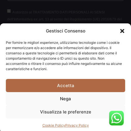
Autorizzo al TRATTAMENTO DATI PERSONALI AI SENSI
dell'Informativa ex art. 13 ai sensi del Regolamento (UE) 2016/679 del
Parlamento europeo e del Consiglio, del 27 aprile 2016, relativo alla
Gestisci Consenso
protezione delle persone fisiche con riguardo al trattamento dei dati
personali (per brevità GDPR 2016/679).
Clicca per leggere le
Per fornire le migliori esperienze, utilizziamo tecnologie come i cookie
informazioni.
per memorizzare e/o accedere alle informazioni del dispositivo. Il
consenso a queste tecnologie ci permetterà di elaborare dati come il
comportamento di navigazione o ID unici su questo sito. Non
ISCRIVITI ALLA NEWSLETTER
acconsentire o ritirare il consenso può influire negativamente su alcune
caratteristiche e funzioni.
Accetta
Carpediem di Traversa Monia | P.IVA: 03415840408 | REA:
Nega
RN-292037
Visualizza le preferenze
Website powered by
Studio99
Cookie Policy
Privacy Policy