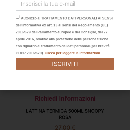
Autorizzo al TRATTAMENTO DATI PERSONALI AI SENSI
dell'Informativa ex art. 13 ai sensi del Regolamento (UE)
2016/679 del Parlamento europeo e del Consiglio, del 27
aprile 2016, relativo alla protezione delle persone fisiche
con riguardo al trattamento dei dati personali (per brevità
GDPR 2016/679).
Clicca per leggere le informazioni.
ISCRIVITI
Richiedi Informazioni
LATTINA TERMICA 500ML SNOOPY
L
ROSA
27,00
€