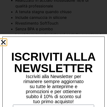
Realizzato in acciaio inossidabile 18/8 di
qualità professionale
A tenuta stagna quando chiuso
Include cannuccia in silicone
Rivestimento SoftTouch
Senza BPA e piombo
Lavabile in lavastoviglie nel cestello superiore /
si consiglia il lavaggio a mano
CAPACITA’ 460ML
ISCRIVITI ALLA
NEWSLETTER
Prodotti Correlati
Iscriviti alla Newsletter per
rimanere sempre aggiornato
su tutte le anteprime e
promozioni e per ottienere
subito il 10% di sconto sul
tuo primo acquisto!