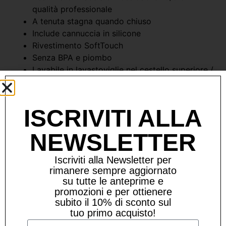
qualità professionale
A tenuta stagna quando chiuso
Include cannuccia in silicone
Rivestimento SoftTouch
Senza BPA e piombo
Lavabile in lavastoviglie nel cestello superiore /
si consiglia il lavaggio a mano
CAPACITA’ 460ML
ISCRIVITI ALLA
NEWSLETTER
Prodotti Correlati
Iscriviti alla Newsletter per
rimanere sempre aggiornato
su tutte le anteprime e
promozioni e per ottienere
subito il 10% di sconto sul
tuo primo acquisto!