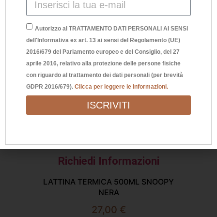
Autorizzo al TRATTAMENTO DATI PERSONALI AI SENSI
dell'Informativa ex art. 13 ai sensi del Regolamento (UE)
2016/679 del Parlamento europeo e del Consiglio, del 27
aprile 2016, relativo alla protezione delle persone fisiche
con riguardo al trattamento dei dati personali (per brevità
GDPR 2016/679).
Clicca per leggere le informazioni.
ISCRIVITI
B
Richiedi Informazioni
LATTINA TERMICA 500ML SNOOPY
NERA
27,00
€