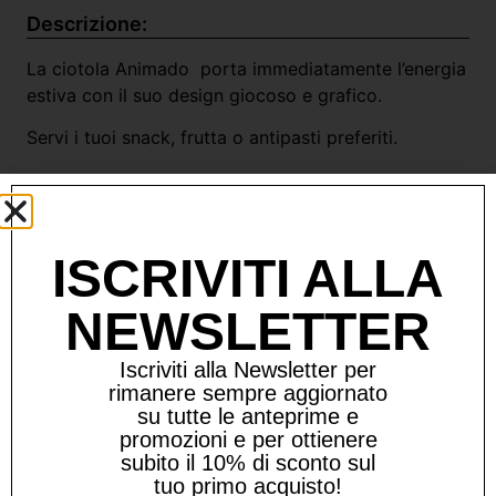
Descrizione:
La ciotola Animado porta immediatamente l’energia
estiva con il suo design giocoso e grafico.
Servi i tuoi snack, frutta o antipasti preferiti.
Ideale da abbinare per creare una tavola allegra e
accattivante.
ISCRIVITI ALLA
Dimensioni: 15,5 x 4,5cm
NEWSLETTER
Materiale: metallo
Iscriviti alla Newsletter per
rimanere sempre aggiornato
su tutte le anteprime e
promozioni e per ottienere
Prodotti Correlati
subito il 10% di sconto sul
tuo primo acquisto!