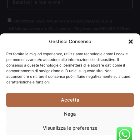
Autorizzo al TRATTAMENTO DATI PERSONALI AI SENSI
dell'Informativa ex art. 13 ai sensi del Regolamento (UE) 2016/679 del
Parlamento europeo e del Consiglio, del 27 aprile 2016, relativo alla
Gestisci Consenso
protezione delle persone fisiche con riguardo al trattamento dei dati
personali (per brevità GDPR 2016/679).
Clicca per leggere le
Per fornire le migliori esperienze, utilizziamo tecnologie come i cookie
informazioni.
per memorizzare e/o accedere alle informazioni del dispositivo. Il
consenso a queste tecnologie ci permetterà di elaborare dati come il
comportamento di navigazione o ID unici su questo sito. Non
ISCRIVITI ALLA NEWSLETTER
acconsentire o ritirare il consenso può influire negativamente su alcune
caratteristiche e funzioni.
Accetta
Carpediem di Traversa Monia | P.IVA: 03415840408 | REA:
Nega
RN-292037
Visualizza le preferenze
Website powered by
Studio99