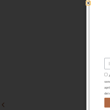
sen
apri
dei 