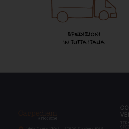
CO
VE
TER
SPED
Viale Dante 170/A - 47838 Riccione (RN)