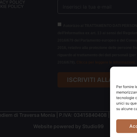
VACY POLICY
KIE POLICY
Autorizzo al TRATTAMENTO DATI PERSON
dell'Informativa ex art. 13 ai sensi del Regol
2016/679 del Parlamento europeo e del Consigl
2016, relativo alla protezione delle persone fi
riguardo al trattamento dei dati personali (pe
2016/679).
Clicca per leggere le informazioni.
ISCRIVITI ALLA NEWS
Per fornire 
memorizzare 
tecnologie c
unici su que
su alcune ca
diem di Traversa Monia | P.IVA: 03415840408 | REA: RN-
Ac
Website powered by
Studio99