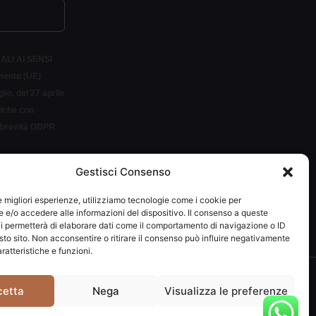
ALI AI SENSI
amento (UE)
io, del 27 aprile
siche con
r brevità GDPR
Gestisci Consenso
LETTER
le migliori esperienze, utilizziamo tecnologie come i cookie per
e/o accedere alle informazioni del dispositivo. Il consenso a queste
i permetterà di elaborare dati come il comportamento di navigazione o ID
sto sito. Non acconsentire o ritirare il consenso può influire negativamente
ratteristiche e funzioni.
292037
cetta
Nega
Visualizza le preferenze