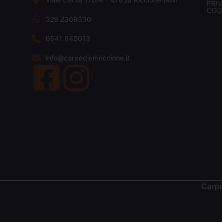
PRI
COO
329 2369330
0541 649013
info@carpediemriccione.it
Carpe