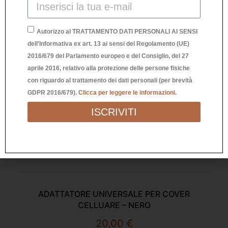
Autorizzo al TRATTAMENTO DATI PERSONALI AI SENSI
dell'Informativa ex art. 13 ai sensi del Regolamento (UE)
2016/679 del Parlamento europeo e del Consiglio, del 27
aprile 2016, relativo alla protezione delle persone fisiche
con riguardo al trattamento dei dati personali (per brevità
GDPR 2016/679).
Clicca per leggere le informazioni.
ISCRIVITI
ADATTATORE UNIVERSALE PER COVER
CO
CELLUARE – NERO
20,00
€