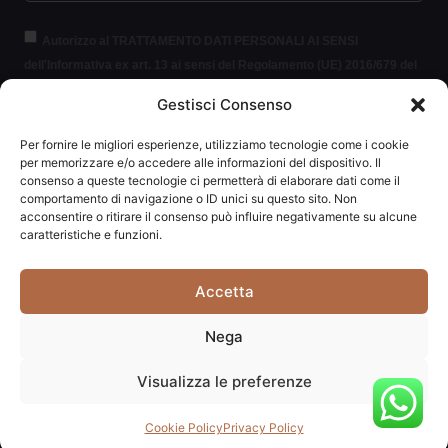
Autorizzo al TRATTAMENTO DATI PERSONALI AI SENSI
dell'Informativa ex art. 13 ai sensi del Regolamento (UE) 2016/679 del
Parlamento europeo e del Consiglio, del 27 aprile 2016, relativo alla
Gestisci Consenso
protezione delle persone fisiche con riguardo al trattamento dei dati
personali (per brevità GDPR 2016/679).
Clicca per leggere le
Per fornire le migliori esperienze, utilizziamo tecnologie come i cookie
informazioni.
per memorizzare e/o accedere alle informazioni del dispositivo. Il
consenso a queste tecnologie ci permetterà di elaborare dati come il
comportamento di navigazione o ID unici su questo sito. Non
ISCRIVITI ALLA NEWSLETTER
acconsentire o ritirare il consenso può influire negativamente su alcune
caratteristiche e funzioni.
Accetta
Carpediem di Traversa Monia | P.IVA: 03415840408 | REA:
Nega
RN-292037
Visualizza le preferenze
Website powered by
Studio99
Cookie Policy
Privacy Policy