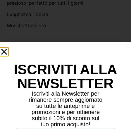
prezioso, perfetto per tutti i giorni.
Lunghezza: 120cm
Moschettone: oro
PUOI COMODAMENTE ACQUISTARE
L’ADATTATORE UNIVERSALE CHE TROVI SEMPRE
SUL SITO A €20.
ISCRIVITI ALLA
OPPURE ABBINARGLI UNA COVER CHE HAI GIA’
NEWSLETTER
TU.
Iscriviti alla Newsletter per
rimanere sempre aggiornato
su tutte le anteprime e
Prodotti Correlati
promozioni e per ottienere
subito il 10% di sconto sul
tuo primo acquisto!