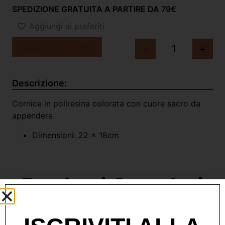
SPEDIZIONE GRATUITA A PARTIRE DA 79€
Aggiungi ai preferiti
Aggiungi al carrello
-
+
Descrizione:
Cornice in poliresina colorata con cuore sacro da
appendere.
Dimensioni: 22 x 18cm
Prodotti Correlati