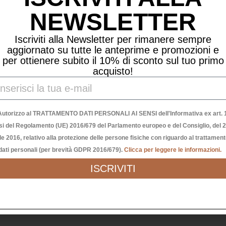
NEWSLETTER
Iscriviti alla Newsletter per rimanere sempre
aggiornato su tutte le anteprime e promozioni e
per ottienere subito il 10% di sconto sul tuo primo
acquisto!
Autorizzo al TRATTAMENTO DATI PERSONALI AI SENSI dell'Informativa ex art. 1
si del Regolamento (UE) 2016/679 del Parlamento europeo e del Consiglio, del 
le 2016, relativo alla protezione delle persone fisiche con riguardo al trattamen
dati personali (per brevità GDPR 2016/679).
Clicca per leggere le informazioni.
ISCRIVITI
PALLINA CUORE 11CM “OGNI GIORNO E’ SPECIALE”
10,00
€