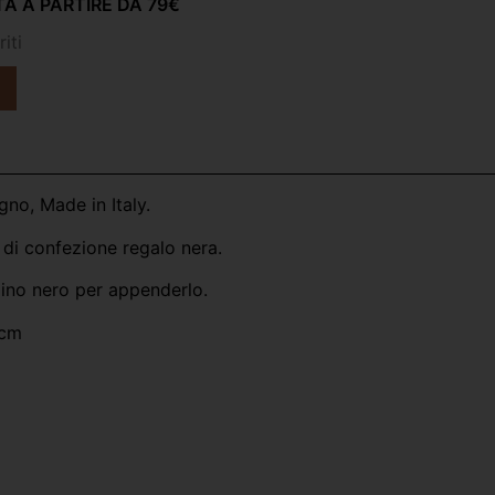
A A PARTIRE DA 79€
iti
gno, Made in Italy.
di confezione regalo nera.
dino nero per appenderlo.
4cm