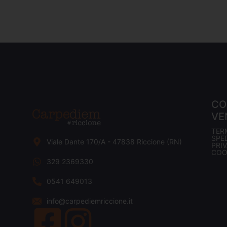
CO
VE
TER
SPED
Viale Dante 170/A - 47838 Riccione (RN)
PRI
COO
329 2369330
0541 649013
info@carpediemriccione.it