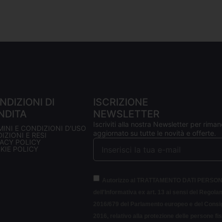
NDIZIONI DI
ISCRIZIONE
NDITA
NEWSLETTER
Iscriviti alla nostra Newsletter per riman
MINI E CONDIZIONI D'USO
aggiornato su tutte le novità e offerte.
IZIONI E RESI
VACY POLICY
KIE POLICY
Autorizzo al TRATTAMENTO DATI PERSON
dell'Informativa ex art. 13 ai sensi del Regol
2016/679 del Parlamento europeo e del Consigl
2016, relativo alla protezione delle persone fi