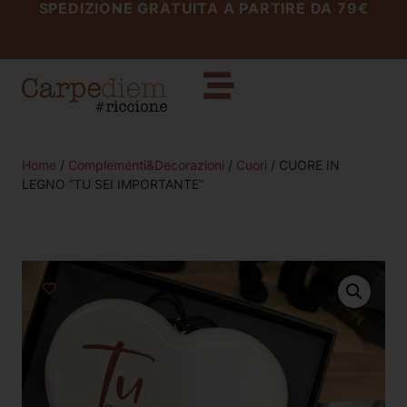
SPEDIZIONE GRATUITA A PARTIRE DA 79€
Home
/
Complementi&Decorazioni
/
Cuori
/ CUORE IN
LEGNO “TU SEI IMPORTANTE”