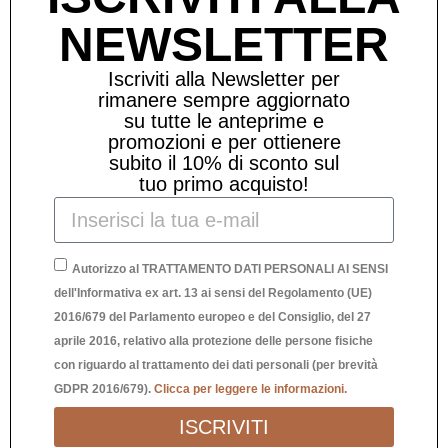
NEWSLETTER
Iscriviti alla Newsletter per
rimanere sempre aggiornato
su tutte le anteprime e
promozioni e per ottienere
subito il 10% di sconto sul
tuo primo acquisto!
Autorizzo al TRATTAMENTO DATI PERSONALI AI SENSI
dell'Informativa ex art. 13 ai sensi del Regolamento (UE)
2016/679 del Parlamento europeo e del Consiglio, del 27
aprile 2016, relativo alla protezione delle persone fisiche
PALLINA CUORE 11CM “OGNI GIORNO
C
con riguardo al trattamento dei dati personali (per brevità
E’ SPECIALE”
GDPR 2016/679).
Clicca per leggere le informazioni.
10,00
€
ISCRIVITI