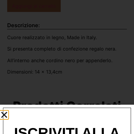
Aggiungi al carrello
Descrizione:
Cuore realizzato in legno, Made in Italy.
Si presenta completo di confezione regalo nera.
All’interno anche cordino nero per appenderlo.
Dimensioni: 14 x 13,4cm
Prodotti Correlati
ISCRIVITI ALLA