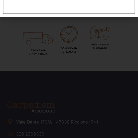
Viale Dante 170/A - 47838 Riccione (RN)
329 2369330