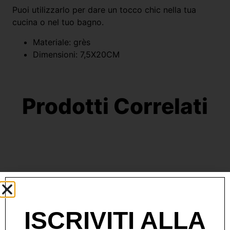
Puoi utilizzarlo per dare un tocco chic nella tua
cucina o nel tuo bagno.
Materiale: grès
Dimensioni: 7,5X20CM
Prodotti Correlati
ISCRIVITI ALLA