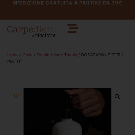
SPEDIZIONE GRATUITA A PARTIRE DA 79€
Home
/
Casa
/
Tavola
/
Varie Tavola
/ DOSASAPONE “PER I
PIATTI”