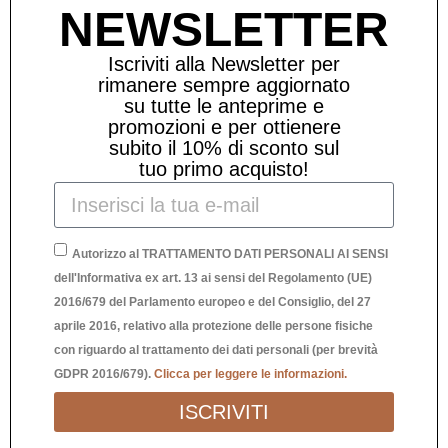
NEWSLETTER
Iscriviti alla Newsletter per
rimanere sempre aggiornato
su tutte le anteprime e
promozioni e per ottienere
subito il 10% di sconto sul
tuo primo acquisto!
CE
POGGIAMESTOLO “CHE PROFUMINO”
Autorizzo al TRATTAMENTO DATI PERSONALI AI SENSI
dell'Informativa ex art. 13 ai sensi del Regolamento (UE)
2016/679 del Parlamento europeo e del Consiglio, del 27
22,00
€
aprile 2016, relativo alla protezione delle persone fisiche
con riguardo al trattamento dei dati personali (per brevità
GDPR 2016/679).
Clicca per leggere le informazioni.
ISCRIVITI