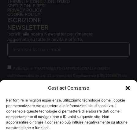
TERMINI E CONDIZIONI D'USO
SPEDIZIONI E RESI
PRIVACY POLICY
COOKIE POLICY
ISCRIZIONE
NEWSLETTER
Iscriviti alla nostra Newsletter per rimanere
aggiornato su tutte le novità e offerte.
Autorizzo al TRATTAMENTO DATI PERSONALI AI SENSI
dell'Informativa ex art. 13 ai sensi del Regolamento (UE) 2016/679 del
Parlamento europeo e del Consiglio, del 27 aprile 2016, relativo alla
Gestisci Consenso
protezione delle persone fisiche con riguardo al trattamento dei dati
personali (per brevità GDPR 2016/679).
Clicca per leggere le
Per fornire le migliori esperienze, utilizziamo tecnologie come i cookie
informazioni.
per memorizzare e/o accedere alle informazioni del dispositivo. Il
consenso a queste tecnologie ci permetterà di elaborare dati come il
comportamento di navigazione o ID unici su questo sito. Non
ISCRIVITI ALLA NEWSLETTER
acconsentire o ritirare il consenso può influire negativamente su alcune
caratteristiche e funzioni.