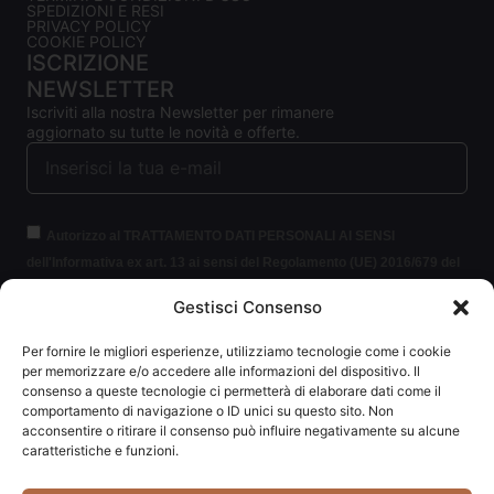
SPEDIZIONI E RESI
PRIVACY POLICY
COOKIE POLICY
ISCRIZIONE
NEWSLETTER
Iscriviti alla nostra Newsletter per rimanere
aggiornato su tutte le novità e offerte.
Autorizzo al TRATTAMENTO DATI PERSONALI AI SENSI
dell'Informativa ex art. 13 ai sensi del Regolamento (UE) 2016/679 del
Parlamento europeo e del Consiglio, del 27 aprile 2016, relativo alla
Gestisci Consenso
protezione delle persone fisiche con riguardo al trattamento dei dati
personali (per brevità GDPR 2016/679).
Clicca per leggere le
Per fornire le migliori esperienze, utilizziamo tecnologie come i cookie
informazioni.
per memorizzare e/o accedere alle informazioni del dispositivo. Il
consenso a queste tecnologie ci permetterà di elaborare dati come il
comportamento di navigazione o ID unici su questo sito. Non
ISCRIVITI ALLA NEWSLETTER
acconsentire o ritirare il consenso può influire negativamente su alcune
caratteristiche e funzioni.