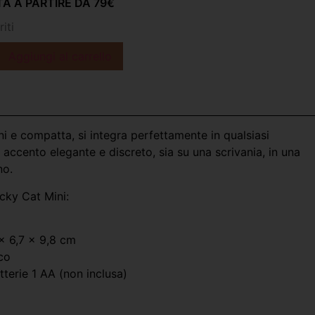
A A PARTIRE DA 79€
iti
Aggiungi al carrello
ni e compatta, si integra perfettamente in qualsiasi
accento elegante e discreto, sia su una scrivania, in una
no.
ucky Cat Mini:
e
x 6,7 x 9,8 cm
ico
terie 1 AA (non inclusa)