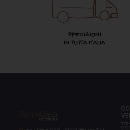
CO
VE
TER
SPED
Viale Dante 170/A - 47838 Riccione (RN)