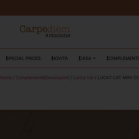
SPECIAL PRICES
NOVITÀ
CASA
COMPLEMENTI
Home
/
Complementi&Decorazioni
/
Lucky cat
/ LUCKY CAT MINI O