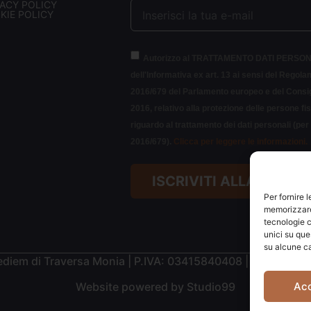
VACY POLICY
KIE POLICY
Autorizzo al TRATTAMENTO DATI PERSON
dell'Informativa ex art. 13 ai sensi del Regol
2016/679 del Parlamento europeo e del Consigl
2016, relativo alla protezione delle persone fi
riguardo al trattamento dei dati personali (pe
2016/679).
Clicca per leggere le informazioni.
ISCRIVITI ALLA NEWS
Per fornire 
memorizzare 
tecnologie c
unici su que
su alcune ca
diem di Traversa Monia | P.IVA: 03415840408 | REA: RN-
Ac
Website powered by
Studio99