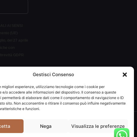
ALI AI SENSI
amento (UE)
io, del 27 aprile
siche con
r brevità GDPR
Gestisci Consenso
LETTER
le migliori esperienze, utilizziamo tecnologie come i cookie per
e/o accedere alle informazioni del dispositivo. Il consenso a queste
i permetterà di elaborare dati come il comportamento di navigazione o ID
sto sito. Non acconsentire o ritirare il consenso può influire negativamente
ratteristiche e funzioni.
292037
cetta
Nega
Visualizza le preferenze