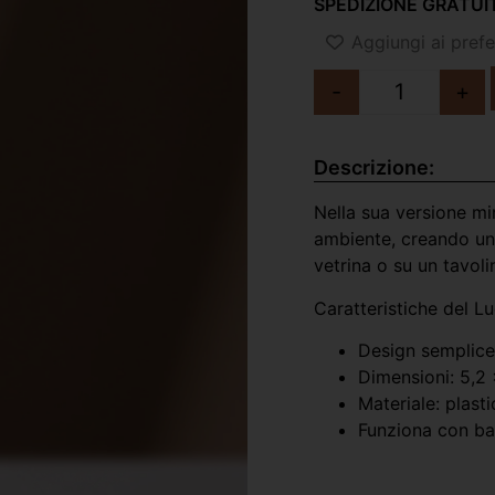
SPEDIZIONE GRATUIT
Aggiungi ai prefer
-
+
Descrizione:
Nella sua versione mi
ambiente, creando un 
vetrina o su un tavoli
Caratteristiche del L
Design semplic
Dimensioni: 5,2 
Materiale: plast
Funziona con bat