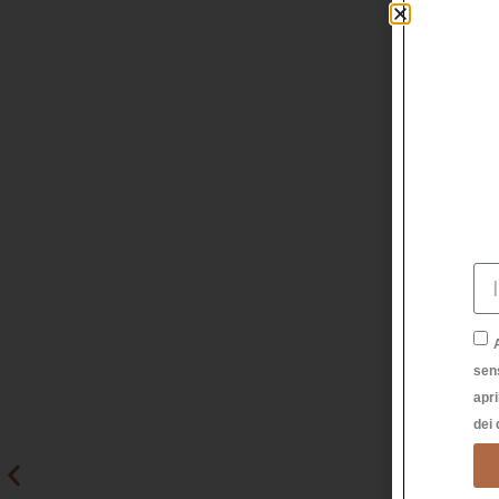
sen
apri
dei 