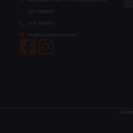
PRI
COO
329 2369330
0541 649013
info@carpediemriccione.it
Carpe