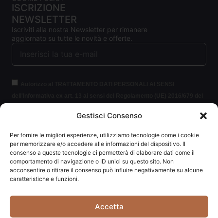
ISCRIZIONE
NEWSLETTER
Iscriviti alla nostra Newsletter per rimanere
aggiornato su tutte le novità e offerte.
Autorizzo al TRATTAMENTO DATI PERSONALI AI SENSI
dell'Informativa ex art. 13 ai sensi del Regolamento (UE) 2016/679 del
Parlamento europeo e del Consiglio, del 27 aprile 2016, relativo alla
Gestisci Consenso
protezione delle persone fisiche con riguardo al trattamento dei dati
personali (per brevità GDPR 2016/679).
Clicca per leggere le
Per fornire le migliori esperienze, utilizziamo tecnologie come i cookie
informazioni.
per memorizzare e/o accedere alle informazioni del dispositivo. Il
consenso a queste tecnologie ci permetterà di elaborare dati come il
comportamento di navigazione o ID unici su questo sito. Non
ISCRIVITI ALLA NEWSLETTER
acconsentire o ritirare il consenso può influire negativamente su alcune
caratteristiche e funzioni.
Accetta