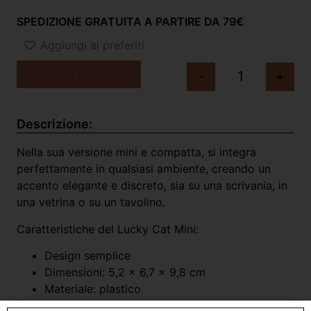
SPEDIZIONE GRATUITA A PARTIRE DA 79€
Aggiungi ai preferiti
Aggiungi al carrello
-
+
Descrizione:
Nella sua versione mini e compatta, si integra
perfettamente in qualsiasi ambiente, creando un
accento elegante e discreto, sia su una scrivania, in
una vetrina o su un tavolino.
Caratteristiche del Lucky Cat Mini:
Design semplice
Dimensioni: 5,2 x 6,7 x 9,8 cm
Materiale: plastico
Funziona con batterie 1 AA (non inclusa)