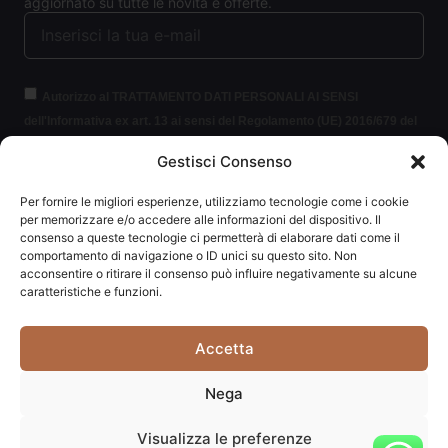
aggiornato su tutte le novità e offerte.
Autorizzo al TRATTAMENTO DATI PERSONALI AI SENSI
dell'Informativa ex art. 13 ai sensi del Regolamento (UE) 2016/679 del
Parlamento europeo e del Consiglio, del 27 aprile 2016, relativo alla
Gestisci Consenso
protezione delle persone fisiche con riguardo al trattamento dei dati
personali (per brevità GDPR 2016/679).
Clicca per leggere le
Per fornire le migliori esperienze, utilizziamo tecnologie come i cookie
informazioni.
per memorizzare e/o accedere alle informazioni del dispositivo. Il
consenso a queste tecnologie ci permetterà di elaborare dati come il
comportamento di navigazione o ID unici su questo sito. Non
ISCRIVITI ALLA NEWSLETTER
acconsentire o ritirare il consenso può influire negativamente su alcune
caratteristiche e funzioni.
Accetta
Carpediem di Traversa Monia | P.IVA: 03415840408 | REA:
Nega
RN-292037
Visualizza le preferenze