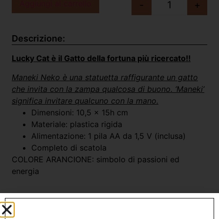
Aggiungi al carrello
-
+
Descrizione:
Lucky Cat è il Gatto della fortuna più ricercato!!
Maneki Neko è una statuetta raffigurante un gatto
che invita con la zampa qualcosa di buono. ‘Maneki’
significa invitare qualcuno con la mano.
Dimensioni: 10,5 x 15h cm
Materiale: plastica rigida
Alimentazione: 1 pila AA da 1,5 V (inclusa)
Completo di scatola
COLORE ARANCIONE: simbolo di passioni ed
energia