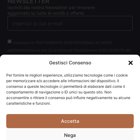
NEWSLETTER
Iscriviti alla nostra Newsletter per rimanere
aggiornato su tutte le novità e offerte.
Autorizzo al TRATTAMENTO DATI PERSONALI AI SENSI
dell'Informativa ex art. 13 ai sensi del Regolamento (UE) 2016/679 del
Parlamento europeo e del Consiglio, del 27 aprile 2016, relativo alla
Gestisci Consenso
protezione delle persone fisiche con riguardo al trattamento dei dati
personali (per brevità GDPR 2016/679).
Clicca per leggere le
Per fornire le migliori esperienze, utilizziamo tecnologie come i cookie
informazioni.
per memorizzare e/o accedere alle informazioni del dispositivo. Il
consenso a queste tecnologie ci permetterà di elaborare dati come il
comportamento di navigazione o ID unici su questo sito. Non
ISCRIVITI ALLA NEWSLETTER
acconsentire o ritirare il consenso può influire negativamente su alcune
caratteristiche e funzioni.
Accetta
Carpediem di Traversa Monia | P.IVA: 03415840408 | REA:
Nega