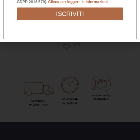
Richiedi Informazioni
GDPR 2016/679).
Clicca per leggere le informazioni.
ISCRIVITI
SCRITTA DECORATIVA AMORE FUXIA
24,90
€