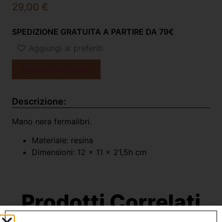
29,00
€
SPEDIZIONE GRATUITA A PARTIRE DA 79€
Aggiungi ai preferiti
Aggiungi al carrello
Descrizione:
Mano nera fermalibri.
Materiale: resina
Dimensioni: 12 x 11 x 21,5h cm
Prodotti Correlati