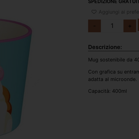
SPEDIZIONE GRATUIT
Aggiungi ai prefer
-
+
Descrizione:
Mug sostenibile da 400
Con grafica su entramb
adatta al microonde.
Capacità: 400ml