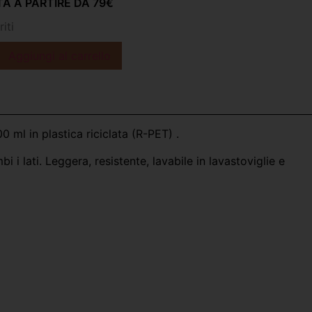
A A PARTIRE DA 79€
iti
Aggiungi al carrello
 ml in plastica riciclata (R-PET) .
i i lati. Leggera, resistente, lavabile in lavastoviglie e