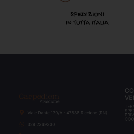
CO
VE
TER
SPED
Viale Dante 170/A - 47838 Riccione (RN)
PRI
COO
329 2369330