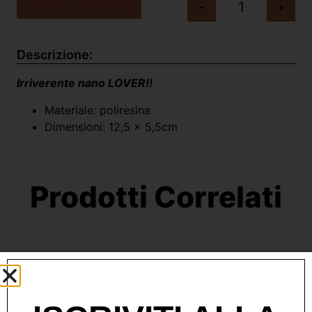
Aggiungi al carrello
-
+
Descrizione:
Irriverente nano LOVER!!
Materiale: poliresina
Dimensioni: 12,5 x 5,5cm
Prodotti Correlati