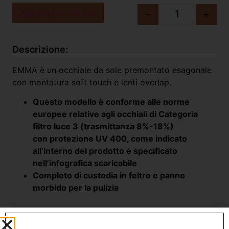
Aggiungi al carrello
-
+
Descrizione:
EMMA è un occhiale da sole premontato esagonale
con montatura soft touch e lenti overlap.
Questo modello è conforme alle norme
europee relative agli occhiali di Categoria
filtro luce 3 (trasmittanza 8%-18%)
con protezione UV 400, come indicato
all’interno del prodotto e specificato
nell’infografica scaricabile
Completo di custodia in feltro e panno
morbido per la pulizia