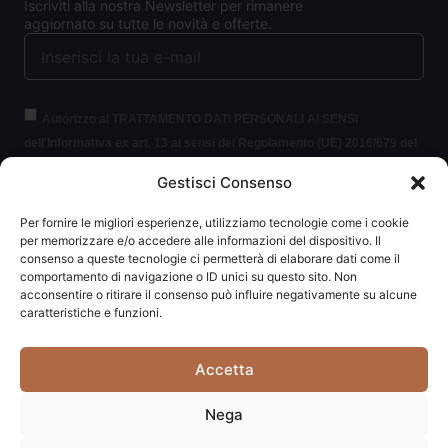
Iscriviti alla nostra Newsletter per rimanere
aggiornato su tutte le novità e offerte.
Autorizzo al TRATTAMENTO DATI PERSONALI AI SENSI
dell'Informativa ex art. 13 ai sensi del Regolamento (UE) 2016/679 del
Parlamento europeo e del Consiglio, del 27 aprile 2016, relativo alla
Gestisci Consenso
protezione delle persone fisiche con riguardo al trattamento dei dati
personali (per brevità GDPR 2016/679).
Clicca per leggere le
Per fornire le migliori esperienze, utilizziamo tecnologie come i cookie
informazioni.
per memorizzare e/o accedere alle informazioni del dispositivo. Il
consenso a queste tecnologie ci permetterà di elaborare dati come il
comportamento di navigazione o ID unici su questo sito. Non
ISCRIVITI ALLA NEWSLETTER
acconsentire o ritirare il consenso può influire negativamente su alcune
caratteristiche e funzioni.
Accetta
Carpediem di Traversa Monia | P.IVA: 03415840408 | REA:
Nega
RN-292037