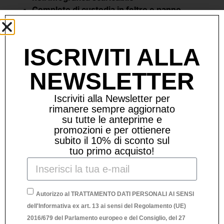
Completo di custodia in feltro e panno
morbido per la pulizia
ISCRIVITI ALLA
Prodotti Correlati
NEWSLETTER
Iscriviti alla Newsletter per
rimanere sempre aggiornato
su tutte le anteprime e
promozioni e per ottienere
subito il 10% di sconto sul
tuo primo acquisto!
Autorizzo al TRATTAMENTO DATI PERSONALI AI SENSI
dell'Informativa ex art. 13 ai sensi del Regolamento (UE)
2016/679 del Parlamento europeo e del Consiglio, del 27