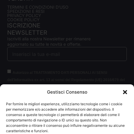
TERMINI E CONDIZIONI D'USO
SPEDIZIONI E RESI
PRIVACY POLICY
COOKIE POLICY
ISCRIZIONE
NEWSLETTER
Iscriviti alla nostra Newsletter per rimanere
aggiornato su tutte le novità e offerte.
Autorizzo al TRATTAMENTO DATI PERSONALI AI SENSI
dell'Informativa ex art. 13 ai sensi del Regolamento (UE) 2016/679 del
Parlamento europeo e del Consiglio, del 27 aprile 2016, relativo alla
Gestisci Consenso
protezione delle persone fisiche con riguardo al trattamento dei dati
personali (per brevità GDPR 2016/679).
Clicca per leggere le
Per fornire le migliori esperienze, utilizziamo tecnologie come i cookie
informazioni.
per memorizzare e/o accedere alle informazioni del dispositivo. Il
consenso a queste tecnologie ci permetterà di elaborare dati come il
comportamento di navigazione o ID unici su questo sito. Non
ISCRIVITI ALLA NEWSLETTER
acconsentire o ritirare il consenso può influire negativamente su alcune
caratteristiche e funzioni.