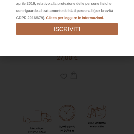
aprile 2016, relativo alla protezione delle persone fisiche
con riguardo al trattamento dei dati personali (per brevità
GDPR 2016/679).
Clicca per leggere le informazioni.
ISCRIVITI
OCCHIALE DA SOLE MODELLO ANNA
OC
HAVANA BLUE
27,00
€