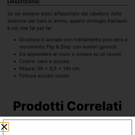
Descrizione:
Se sei sempre stato affascinato dai tabelloni della
stazione dei treni in arrivo, questo orologio Karlsson
è ciò che fai per te!
Struttura in acciaio con trattamento pvd nero e
movimento Flip & Step con numeri girevoli.
Da appendere al muro o posare su un tavolo
Colore: nero e acciaio
Misure: 36 x 8,5 x 14h cm
Finitura acciaio lucida
Prodotti Correlati