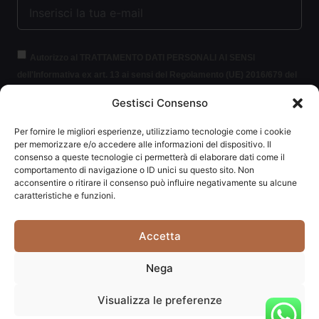
Autorizzo al TRATTAMENTO DATI PERSONALI AI SENSI
dell'Informativa ex art. 13 ai sensi del Regolamento (UE) 2016/679 del
Parlamento europeo e del Consiglio, del 27 aprile 2016, relativo alla
Gestisci Consenso
protezione delle persone fisiche con riguardo al trattamento dei dati
personali (per brevità GDPR 2016/679).
Clicca per leggere le
Per fornire le migliori esperienze, utilizziamo tecnologie come i cookie
informazioni.
per memorizzare e/o accedere alle informazioni del dispositivo. Il
consenso a queste tecnologie ci permetterà di elaborare dati come il
comportamento di navigazione o ID unici su questo sito. Non
ISCRIVITI ALLA NEWSLETTER
acconsentire o ritirare il consenso può influire negativamente su alcune
caratteristiche e funzioni.
Accetta
Carpediem di Traversa Monia | P.IVA: 03415840408 | REA:
Nega
RN-292037
Visualizza le preferenze
Website powered by
Studio99