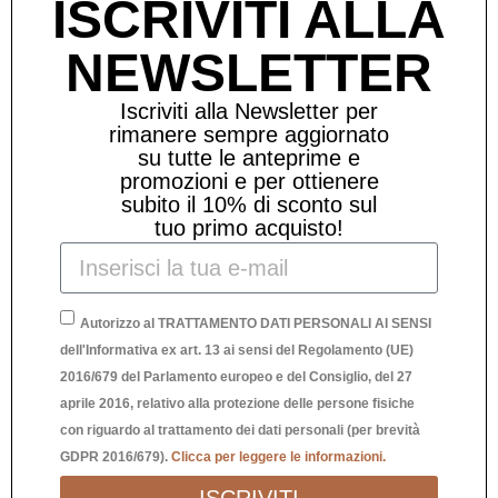
ISCRIVITI ALLA
-53
NEWSLETTER
%
Iscriviti alla Newsletter per
rimanere sempre aggiornato
su tutte le anteprime e
promozioni e per ottienere
subito il 10% di sconto sul
tuo primo acquisto!
Autorizzo al TRATTAMENTO DATI PERSONALI AI SENSI
dell'Informativa ex art. 13 ai sensi del Regolamento (UE)
2016/679 del Parlamento europeo e del Consiglio, del 27
OROLOGIO W-ROVER GRIGIO
OR
aprile 2016, relativo alla protezione delle persone fisiche
con riguardo al trattamento dei dati personali (per brevità
42,00
€
19,90
€
GDPR 2016/679).
Clicca per leggere le informazioni.