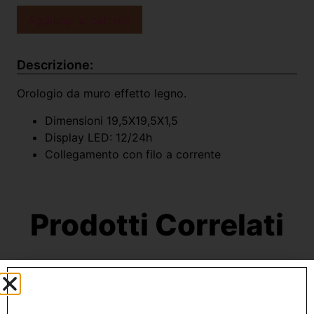
Aggiungi al carrello
Descrizione:
Orologio da muro effetto legno.
Dimensioni 19,5X19,5X1,5
Display LED: 12/24h
Collegamento con filo a corrente
Prodotti Correlati