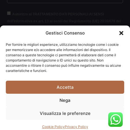
Autorizzo al TRATTAMENTO DATI PERSONALI AI SENSI
dell'Informativa ex art. 13 ai sensi del Regolamento (UE) 2016/679 del
Parlamento europeo e del Consiglio, del 27 aprile 2016, relativo alla
Gestisci Consenso
protezione delle persone fisiche con riguardo al trattamento dei dati
personali (per brevità GDPR 2016/679).
Clicca per leggere le
Per fornire le migliori esperienze, utilizziamo tecnologie come i cookie
informazioni.
per memorizzare e/o accedere alle informazioni del dispositivo. Il
consenso a queste tecnologie ci permetterà di elaborare dati come il
comportamento di navigazione o ID unici su questo sito. Non
ISCRIVITI ALLA NEWSLETTER
acconsentire o ritirare il consenso può influire negativamente su alcune
caratteristiche e funzioni.
Accetta
Carpediem di Traversa Monia | P.IVA: 03415840408 | REA:
Nega
RN-292037
Visualizza le preferenze
Website powered by
Studio99
Cookie Policy
Privacy Policy