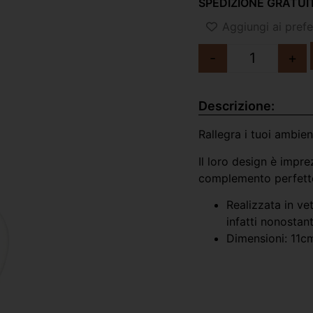
SPEDIZIONE GRATUIT
Aggiungi ai prefer
-
+
Descrizione:
Rallegra i tuoi ambien
Il loro design è impre
complemento perfetto
Realizzata in ve
infatti nonostan
Dimensioni: 11c