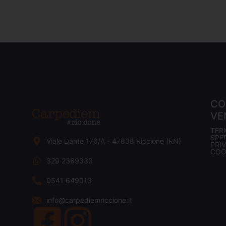
CO
VE
TER
SPED
Viale Dante 170/A - 47838 Riccione (RN)
PRI
COO
329 2369330
0541 649013
info@carpediemriccione.it