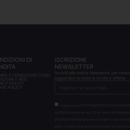
NDIZIONI DI
ISCRIZIONE
NDITA
NEWSLETTER
Iscriviti alla nostra Newsletter per riman
MINI E CONDIZIONI D'USO
aggiornato su tutte le novità e offerte.
IZIONI E RESI
VACY POLICY
KIE POLICY
Autorizzo al TRATTAMENTO DATI PERSON
dell'Informativa ex art. 13 ai sensi del Regol
2016/679 del Parlamento europeo e del Consigl
2016, relativo alla protezione delle persone fi