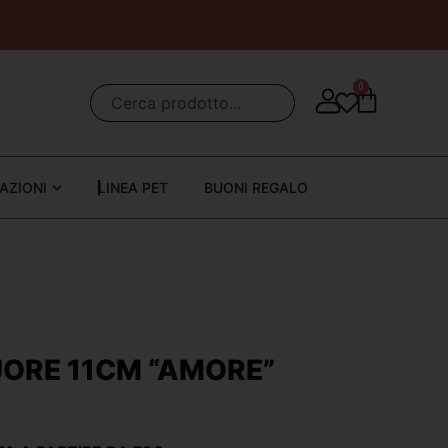
0
AZIONI
LINEA PET
BUONI REGALO
UORE 11CM “AMORE”