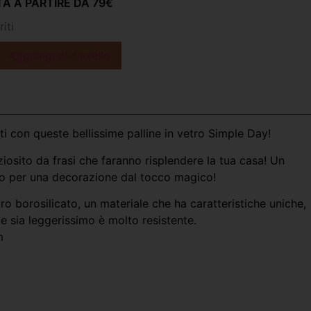
A A PARTIRE DA 79€
iti
Aggiungi al carrello
ti con queste bellissime palline in vetro Simple Day!
ziosito da frasi che faranno risplendere la tua casa! Un
 per una decorazione dal tocco magico!
tro borosilicato, un materiale che ha caratteristiche uniche,
te sia leggerissimo è molto resistente.
m