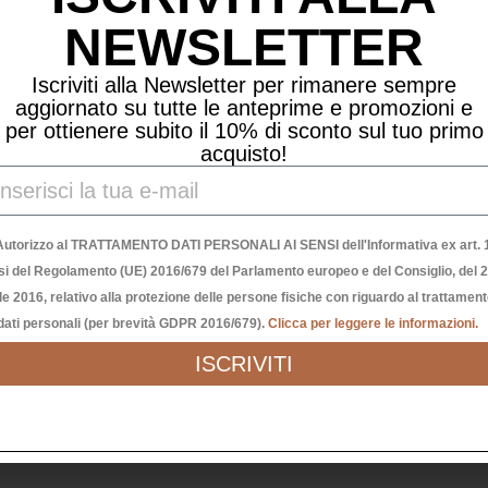
NEWSLETTER
Iscriviti alla Newsletter per rimanere sempre
aggiornato su tutte le anteprime e promozioni e
per ottienere subito il 10% di sconto sul tuo primo
acquisto!
Autorizzo al TRATTAMENTO DATI PERSONALI AI SENSI dell'Informativa ex art. 1
si del Regolamento (UE) 2016/679 del Parlamento europeo e del Consiglio, del 
le 2016, relativo alla protezione delle persone fisiche con riguardo al trattamen
dati personali (per brevità GDPR 2016/679).
Clicca per leggere le informazioni.
ISCRIVITI
PALLINA CUORE 11CM “OGNI GIORNO E’ SPECIALE”
10,00
€