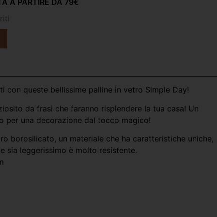
A A PARTIRE DA 79€
iti
ti con queste bellissime palline in vetro Simple Day!
ziosito da frasi che faranno risplendere la tua casa! Un
 per una decorazione dal tocco magico!
tro borosilicato, un materiale che ha caratteristiche uniche,
te sia leggerissimo è molto resistente.
m