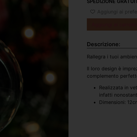
SPEDIZIONE GRATUIT
Aggiungi ai prefer
Aggiungi al carrello
Descrizione:
Rallegra i tuoi ambien
Il loro design è impre
complemento perfetto
Realizzata in ve
infatti nonostan
Dimensioni: 12c