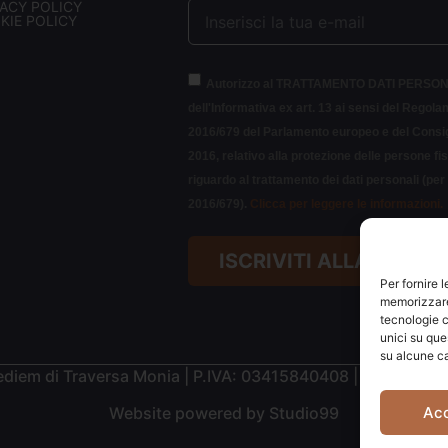
VACY POLICY
KIE POLICY
Autorizzo al TRATTAMENTO DATI PERSON
dell'Informativa ex art. 13 ai sensi del Regol
2016/679 del Parlamento europeo e del Consigl
2016, relativo alla protezione delle persone fi
riguardo al trattamento dei dati personali (pe
2016/679).
Clicca per leggere le informazioni.
ISCRIVITI ALLA NEWS
Per fornire 
memorizzare 
tecnologie c
unici su que
su alcune ca
diem di Traversa Monia | P.IVA: 03415840408 | REA: RN-
Ac
Website powered by
Studio99