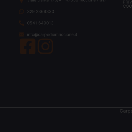
PRI
COO
329 2369330
0541 649013
info@carpediemriccione.it
Carpe