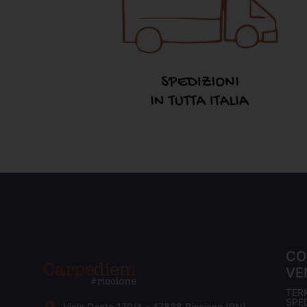
CO
VE
TER
SPED
Viale Dante 170/A - 47838 Riccione (RN)