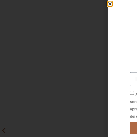
sen
apri
dei 