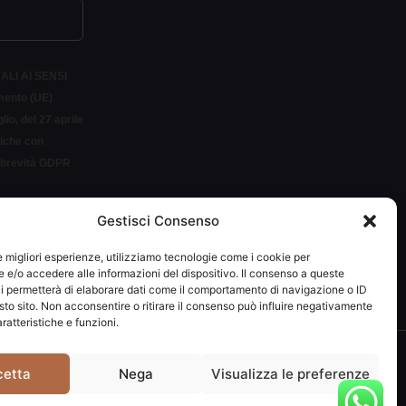
ALI AI SENSI
amento (UE)
io, del 27 aprile
siche con
r brevità GDPR
Gestisci Consenso
LETTER
le migliori esperienze, utilizziamo tecnologie come i cookie per
e/o accedere alle informazioni del dispositivo. Il consenso a queste
i permetterà di elaborare dati come il comportamento di navigazione o ID
sto sito. Non acconsentire o ritirare il consenso può influire negativamente
ratteristiche e funzioni.
292037
cetta
Nega
Visualizza le preferenze