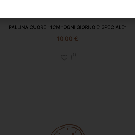
PALLINA CUORE 11CM “OGNI GIORNO E’ SPECIALE”
10,00
€