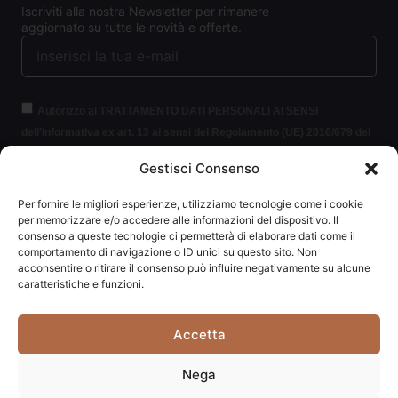
Iscriviti alla nostra Newsletter per rimanere
aggiornato su tutte le novità e offerte.
Autorizzo al TRATTAMENTO DATI PERSONALI AI SENSI
dell'Informativa ex art. 13 ai sensi del Regolamento (UE) 2016/679 del
Parlamento europeo e del Consiglio, del 27 aprile 2016, relativo alla
Gestisci Consenso
protezione delle persone fisiche con riguardo al trattamento dei dati
personali (per brevità GDPR 2016/679).
Clicca per leggere le
Per fornire le migliori esperienze, utilizziamo tecnologie come i cookie
informazioni.
per memorizzare e/o accedere alle informazioni del dispositivo. Il
consenso a queste tecnologie ci permetterà di elaborare dati come il
comportamento di navigazione o ID unici su questo sito. Non
ISCRIVITI ALLA NEWSLETTER
acconsentire o ritirare il consenso può influire negativamente su alcune
caratteristiche e funzioni.
Accetta
Carpediem di Traversa Monia | P.IVA: 03415840408 | REA:
Nega
RN-292037