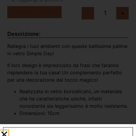
Aggiungi al carrello
-
+
Descrizione:
Rallegra i tuoi ambienti con queste bellissime palline
in vetro Simple Day!
Il loro design è impreziosito da frasi che faranno
risplendere la tua casa! Un complemento perfetto
per una decorazione dal tocco magico!
Realizzata in vetro borosilicato, un materiale
che ha caratteristiche uniche, infatti
nonostante sia leggerissimo è molto resistente.
Dimensioni: 15cm