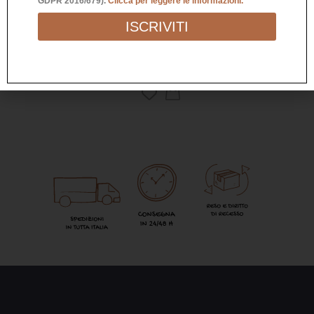
GDPR 2016/679).
Clicca per leggere le informazioni.
CUORE IN LEGNO “POSTO FELICE”
ISCRIVITI
24,90
€