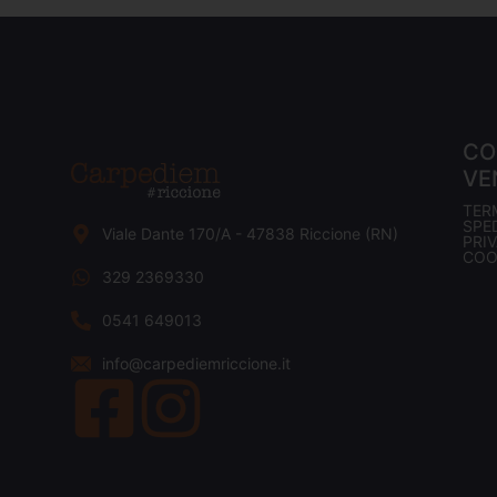
CO
VE
TER
SPED
Viale Dante 170/A - 47838 Riccione (RN)
PRI
COO
329 2369330
0541 649013
info@carpediemriccione.it