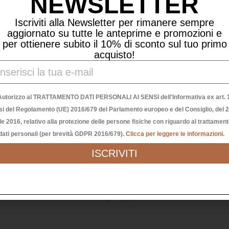
NEWSLETTER
Iscriviti alla Newsletter per rimanere sempre
aggiornato su tutte le anteprime e promozioni e
per ottienere subito il 10% di sconto sul tuo primo
acquisto!
Autorizzo al TRATTAMENTO DATI PERSONALI AI SENSI dell'Informativa ex art. 1
si del Regolamento (UE) 2016/679 del Parlamento europeo e del Consiglio, del 
le 2016, relativo alla protezione delle persone fisiche con riguardo al trattamen
CANDELIERE HOLDER DUO MEDIUM – SOFT YELLOW
dati personali (per brevità GDPR 2016/679).
Clicca per leggere le informazioni.
ISCRIVITI
21,90
€