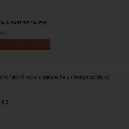
A A PARTIRE DA 79€
iti
Aggiungi al carrello
sono fatti di vetro e ognuno ha un design sottile ed
 8,5