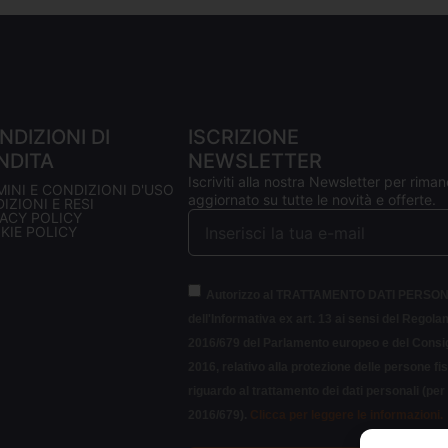
NDIZIONI DI
ISCRIZIONE
NDITA
NEWSLETTER
Iscriviti alla nostra Newsletter per riman
MINI E CONDIZIONI D'USO
aggiornato su tutte le novità e offerte.
IZIONI E RESI
VACY POLICY
KIE POLICY
Autorizzo al TRATTAMENTO DATI PERSON
dell'Informativa ex art. 13 ai sensi del Regol
2016/679 del Parlamento europeo e del Consigl
2016, relativo alla protezione delle persone fi
riguardo al trattamento dei dati personali (pe
2016/679).
Clicca per leggere le informazioni.