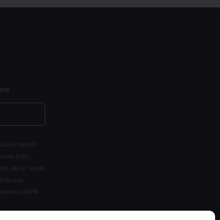
ere
ALI AI SENSI
amento (UE)
io, del 27 aprile
siche con
r brevità GDPR