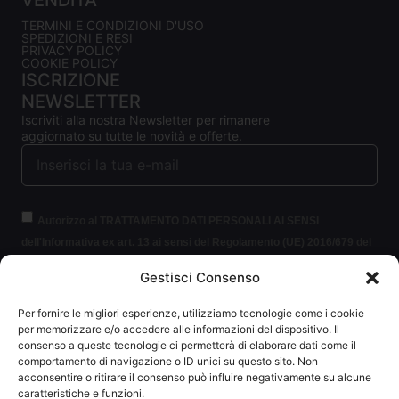
TERMINI E CONDIZIONI D'USO
SPEDIZIONI E RESI
PRIVACY POLICY
COOKIE POLICY
ISCRIZIONE
NEWSLETTER
Iscriviti alla nostra Newsletter per rimanere
aggiornato su tutte le novità e offerte.
Autorizzo al TRATTAMENTO DATI PERSONALI AI SENSI
dell'Informativa ex art. 13 ai sensi del Regolamento (UE) 2016/679 del
Parlamento europeo e del Consiglio, del 27 aprile 2016, relativo alla
Gestisci Consenso
protezione delle persone fisiche con riguardo al trattamento dei dati
personali (per brevità GDPR 2016/679).
Clicca per leggere le
Per fornire le migliori esperienze, utilizziamo tecnologie come i cookie
informazioni.
per memorizzare e/o accedere alle informazioni del dispositivo. Il
consenso a queste tecnologie ci permetterà di elaborare dati come il
comportamento di navigazione o ID unici su questo sito. Non
ISCRIVITI ALLA NEWSLETTER
acconsentire o ritirare il consenso può influire negativamente su alcune
caratteristiche e funzioni.