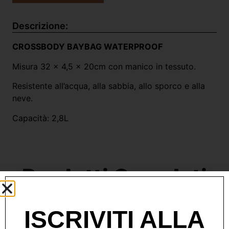
Descrizione:
CROSSBODY BAYBAG WATERPROOF
Misura 32 x 4,5 x 20cm con manico in tessuto.
Resistente all’acqua, alla sabbia, allo sporco e alla
neve.
Capacità: 2,8L
Prodotti Correlati
ISCRIVITI ALLA