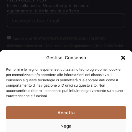
Iscriviti alla nostra Newsletter per rimanere
aggiornato su tutte le novità e offerte.
Autorizzo al TRATTAMENTO DATI PERSONALI AI SENSI
dell'Informativa ex art. 13 ai sensi del Regolamento (UE) 2016/679 del
Parlamento europeo e del Consiglio, del 27 aprile 2016, relativo alla
Gestisci Consenso
protezione delle persone fisiche con riguardo al trattamento dei dati
personali (per brevità GDPR 2016/679).
Clicca per leggere le
Per fornire le migliori esperienze, utilizziamo tecnologie come i cookie
informazioni.
per memorizzare e/o accedere alle informazioni del dispositivo. Il
consenso a queste tecnologie ci permetterà di elaborare dati come il
comportamento di navigazione o ID unici su questo sito. Non
ISCRIVITI ALLA NEWSLETTER
acconsentire o ritirare il consenso può influire negativamente su alcune
caratteristiche e funzioni.
Accetta
Carpediem di Traversa Monia | P.IVA: 03415840408 | REA:
Nega