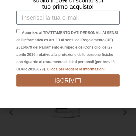
subito il 10% di sconto sul
Prodotti Correlati
tuo primo acquisto!
Autorizzo al TRATTAMENTO DATI PERSONALI AI SENSI
dell'Informativa ex art. 13 ai sensi del Regolamento (UE)
2016/679 del Parlamento europeo e del Consiglio, del 27
aprile 2016, relativo alla protezione delle persone fisiche
con riguardo al trattamento dei dati personali (per brevità
GDPR 2016/679).
Clicca per leggere le informazioni.
ISCRIVITI