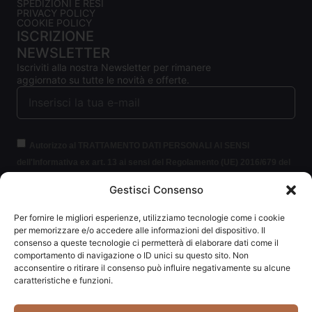
SPEDIZIONI E RESI
PRIVACY POLICY
COOKIE POLICY
ISCRIZIONE
NEWSLETTER
Iscriviti alla nostra Newsletter per rimanere
aggiornato su tutte le novità e offerte.
Autorizzo al TRATTAMENTO DATI PERSONALI AI SENSI
dell'Informativa ex art. 13 ai sensi del Regolamento (UE) 2016/679 del
Parlamento europeo e del Consiglio, del 27 aprile 2016, relativo alla
Gestisci Consenso
protezione delle persone fisiche con riguardo al trattamento dei dati
personali (per brevità GDPR 2016/679).
Clicca per leggere le
Per fornire le migliori esperienze, utilizziamo tecnologie come i cookie
informazioni.
per memorizzare e/o accedere alle informazioni del dispositivo. Il
consenso a queste tecnologie ci permetterà di elaborare dati come il
comportamento di navigazione o ID unici su questo sito. Non
ISCRIVITI ALLA NEWSLETTER
acconsentire o ritirare il consenso può influire negativamente su alcune
caratteristiche e funzioni.