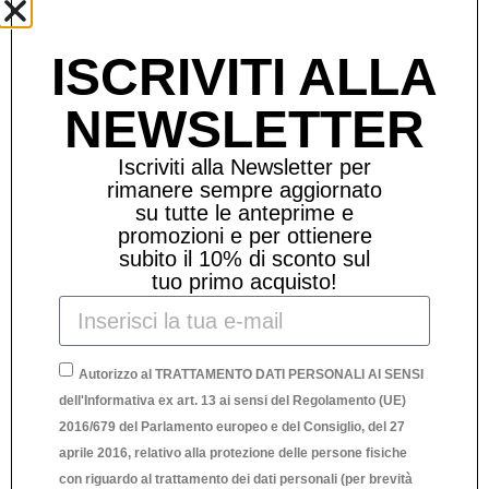
Non versare il prodotto puro direttamente sui
tessuti. In caso di contatto con altre superfici,
ISCRIVITI ALLA
rimuovere immediatamente eventuali residui.
NEWSLETTER
IN LAVATRICE: dopo aver verificato che il dosatore
sia correttamente posizionato all’interno del flacone,
Iscriviti alla Newsletter per
versa 2 o 3 tappi (circa 7ml cad) di concentrato
rimanere sempre aggiornato
nella vaschetta dell’ammorbidente.
su tutte le anteprime e
promozioni e per ottienere
A MANO: dopo aver verificato che il dosatore sia
subito il 10% di sconto sul
correttamente posizionato all’interno del flacone,
tuo primo acquisto!
versa 2 o 3 tappi in 5lt d’acqua che utilizzerai per
l’ultimo risciacquo, utilizzando guanti protettivi.
Autorizzo al TRATTAMENTO DATI PERSONALI AI SENSI
dell'Informativa ex art. 13 ai sensi del Regolamento (UE)
Prodotti Correlati
2016/679 del Parlamento europeo e del Consiglio, del 27
aprile 2016, relativo alla protezione delle persone fisiche
con riguardo al trattamento dei dati personali (per brevità