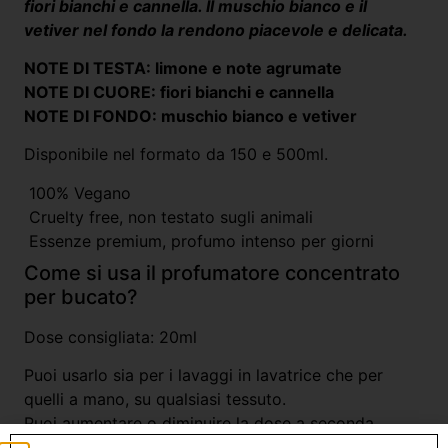
fiori bianchi e cannella. Il muschio bianco e il
vetiver nel fondo la rendono piacevole e delicata.
NOTE DI TESTA: limone e note agrumate
NOTE DI CUORE: fiori bianchi e cannella
NOTE DI FONDO: muschio bianco e vetiver
Disponibile nel formato da 150 e 500ml.
100% Vegano
Cruelty free, non testato sugli animali
Essenze premium, profumo intenso per giorni
Come si usa il profumatore concentrato
per bucato?
Dose consigliata: 20ml
Puoi usarlo sia per i lavaggi in lavatrice che per
quelli a mano, su qualsiasi tessuto.
Puoi aumentare o diminuire la dose a seconda
dell’intensità desiderata.