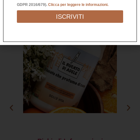
GDPR 2016/679).
Clicca per leggere le informazioni.
ISCRIVITI
PR