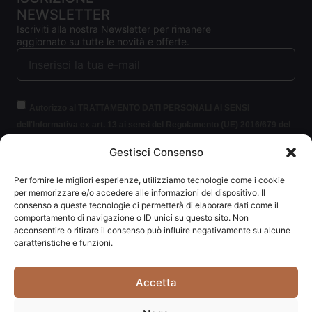
NEWSLETTER
Iscriviti alla nostra Newsletter per rimanere
aggiornato su tutte le novità e offerte.
Autorizzo al TRATTAMENTO DATI PERSONALI AI SENSI
dell'Informativa ex art. 13 ai sensi del Regolamento (UE) 2016/679 del
Parlamento europeo e del Consiglio, del 27 aprile 2016, relativo alla
Gestisci Consenso
protezione delle persone fisiche con riguardo al trattamento dei dati
personali (per brevità GDPR 2016/679).
Clicca per leggere le
Per fornire le migliori esperienze, utilizziamo tecnologie come i cookie
informazioni.
per memorizzare e/o accedere alle informazioni del dispositivo. Il
consenso a queste tecnologie ci permetterà di elaborare dati come il
comportamento di navigazione o ID unici su questo sito. Non
ISCRIVITI ALLA NEWSLETTER
acconsentire o ritirare il consenso può influire negativamente su alcune
caratteristiche e funzioni.
Accetta