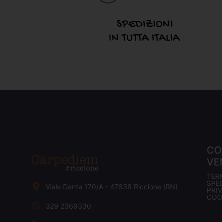
CO
VE
TER
SPED
Viale Dante 170/A - 47838 Riccione (RN)
PRI
COO
329 2369330