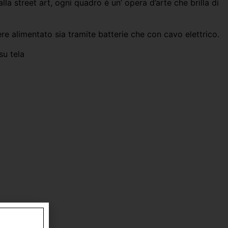
 alla street art, ogni quadro è un’ opera d’arte che brilla di
e alimentato sia tramite batterie che con cavo elettrico.
u tela