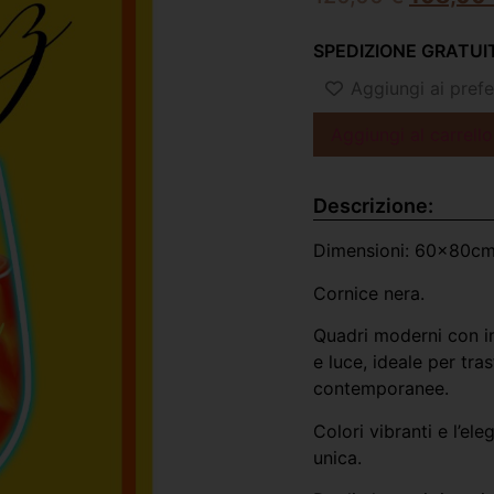
SPEDIZIONE GRATUIT
Aggiungi ai prefer
Aggiungi al carrello
Descrizione:
Dimensioni: 60x80c
Cornice nera.
Quadri moderni con in
e luce, ideale per tra
contemporanee.
Colori vibranti e l’el
unica.