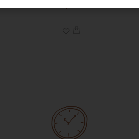
33,90
€