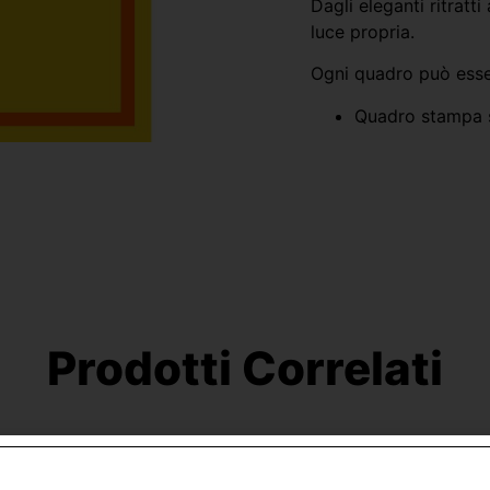
Dagli eleganti ritratti
luce propria.
Ogni quadro può esser
Quadro stampa s
Prodotti Correlati