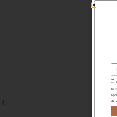
sen
apri
dei 