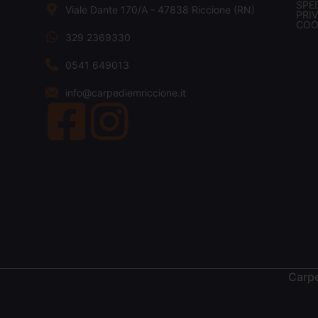
SPED
Viale Dante 170/A - 47838 Riccione (RN)
PRI
COO
329 2369330
0541 649013
info@carpediemriccione.it
Carpe