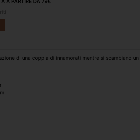
A A PARTIRE DA 79€
iti
azione di una coppia di innamorati mentre si scambiano un
m
cm