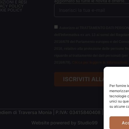
aggiornato su tutte le novità e offerte.
IZIONI E RESI
VACY POLICY
KIE POLICY
Autorizzo al TRATTAMENTO DATI PERSON
dell'Informativa ex art. 13 ai sensi del Regol
2016/679 del Parlamento europeo e del Consigl
2016, relativo alla protezione delle persone fi
riguardo al trattamento dei dati personali (pe
2016/679).
Clicca per leggere le informazioni.
ISCRIVITI ALLA NEWS
Per fornire 
memorizzare 
tecnologie c
unici su que
su alcune ca
diem di Traversa Monia | P.IVA: 03415840408 | REA: RN-
Website powered by
Studio99
Ac