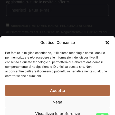
aggiornato su tutte le novità e offerte.
Autorizzo al TRATTAMENTO DATI PERSONALI AI SENSI
dell'Informativa ex art. 13 ai sensi del Regolamento (UE) 2016/679 del
Parlamento europeo e del Consiglio, del 27 aprile 2016, relativo alla
Gestisci Consenso
protezione delle persone fisiche con riguardo al trattamento dei dati
personali (per brevità GDPR 2016/679).
Clicca per leggere le
Per fornire le migliori esperienze, utilizziamo tecnologie come i cookie
informazioni.
per memorizzare e/o accedere alle informazioni del dispositivo. Il
consenso a queste tecnologie ci permetterà di elaborare dati come il
comportamento di navigazione o ID unici su questo sito. Non
ISCRIVITI ALLA NEWSLETTER
acconsentire o ritirare il consenso può influire negativamente su alcune
caratteristiche e funzioni.
Accetta
Carpediem di Traversa Monia | P.IVA: 03415840408 | REA:
Nega
RN-292037
Visualizza le preferenze