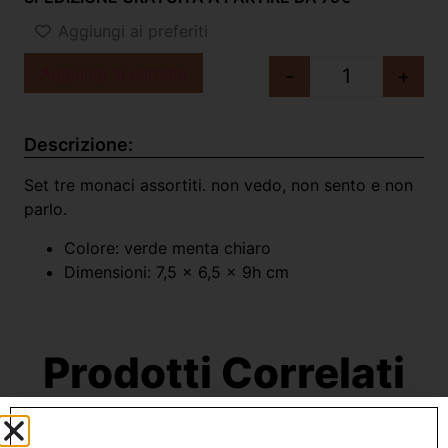
Aggiungi ai preferiti
Aggiungi al carrello
-
+
Descrizione:
Set tre monaci assortiti. non vedo, non sento e non
parlo.
Colore: verde menta chiaro
Dimensioni: 7,5 x 6,5 x 9h cm
Prodotti Correlati