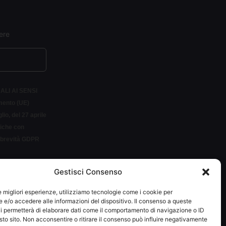
ere
ALI AI SENSI
amento (UE)
io, del 27 aprile
siche con
r brevità GDPR
Gestisci Consenso
LETTER
le migliori esperienze, utilizziamo tecnologie come i cookie per
e/o accedere alle informazioni del dispositivo. Il consenso a queste
i permetterà di elaborare dati come il comportamento di navigazione o ID
sto sito. Non acconsentire o ritirare il consenso può influire negativamente