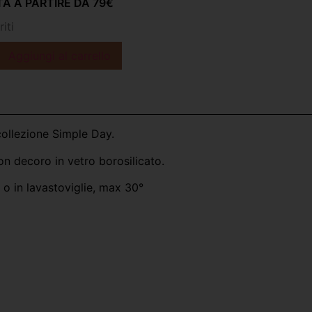
A A PARTIRE DA 79€
iti
Aggiungi al carrello
collezione Simple Day.
on decoro in vetro borosilicato.
o in lavastoviglie, max 30°