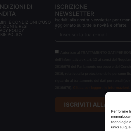
NDIZIONI DI
ISCRIZIONE
NDITA
NEWSLETTER
Iscriviti alla nostra Newsletter per riman
MINI E CONDIZIONI D'USO
aggiornato su tutte le novità e offerte.
IZIONI E RESI
VACY POLICY
KIE POLICY
Autorizzo al TRATTAMENTO DATI PERSON
dell'Informativa ex art. 13 ai sensi del Regol
2016/679 del Parlamento europeo e del Consigl
2016, relativo alla protezione delle persone fi
riguardo al trattamento dei dati personali (pe
2016/679).
Clicca per leggere le informazioni.
ISCRIVITI ALLA NEWS
Per fornire 
memorizzare 
tecnologie c
unici su que