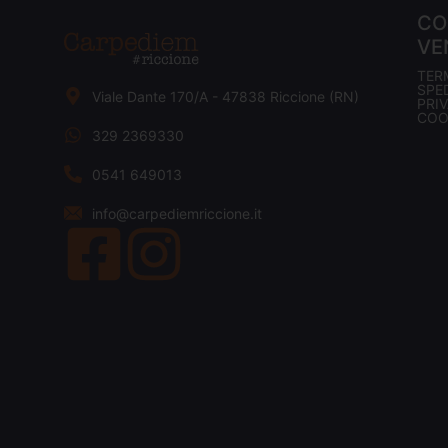
CO
VE
TER
SPED
Viale Dante 170/A - 47838 Riccione (RN)
PRI
COO
329 2369330
0541 649013
info@carpediemriccione.it