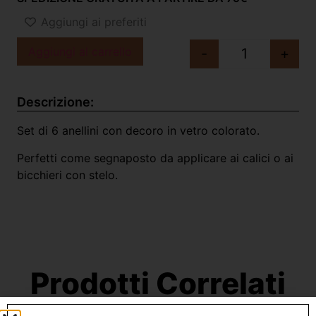
Aggiungi ai preferiti
Aggiungi al carrello
-
+
Descrizione:
Set di 6 anellini con decoro in vetro colorato.
Perfetti come segnaposto da applicare ai calici o ai
bicchieri con stelo.
Prodotti Correlati