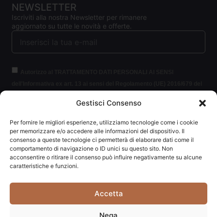
NEWSLETTER
Iscriviti alla nostra Newsletter per rimanere
aggiornato su tutte le novità e offerte.
Autorizzo al TRATTAMENTO DATI PERSONALI AI SENSI
dell'Informativa ex art. 13 ai sensi del Regolamento (UE) 2016/679 del
Parlamento europeo e del Consiglio, del 27 aprile 2016, relativo alla
Gestisci Consenso
protezione delle persone fisiche con riguardo al trattamento dei dati
personali (per brevità GDPR 2016/679).
Clicca per leggere le
Per fornire le migliori esperienze, utilizziamo tecnologie come i cookie
informazioni.
per memorizzare e/o accedere alle informazioni del dispositivo. Il
consenso a queste tecnologie ci permetterà di elaborare dati come il
comportamento di navigazione o ID unici su questo sito. Non
ISCRIVITI ALLA NEWSLETTER
acconsentire o ritirare il consenso può influire negativamente su alcune
caratteristiche e funzioni.
Accetta
Carpediem di Traversa Monia | P.IVA: 03415840408 | REA:
Nega