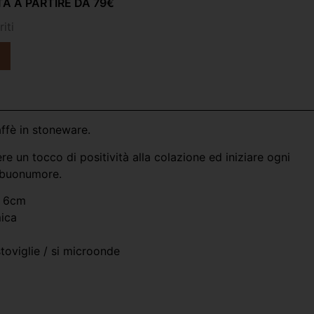
A A PARTIRE DA 79€
iti
affè in stoneware.
e un tocco di positività alla colazione ed iniziare ogni
 buonumore.
x 6cm
mica
stoviglie / si microonde