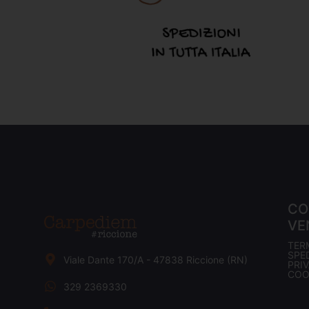
CO
VE
TER
SPED
Viale Dante 170/A - 47838 Riccione (RN)
PRI
COO
329 2369330