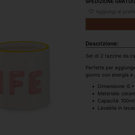
SPEDIZIONE GRATUIT
Aggiungi ai prefer
Aggiungi al carrello
Descrizione:
Set di 2 tazzine da c
Perfette per aggiunger
giorno con energia e
Dimensione: 6 
Materiale: cera
Capacità: 100ml
Lavabile in lava