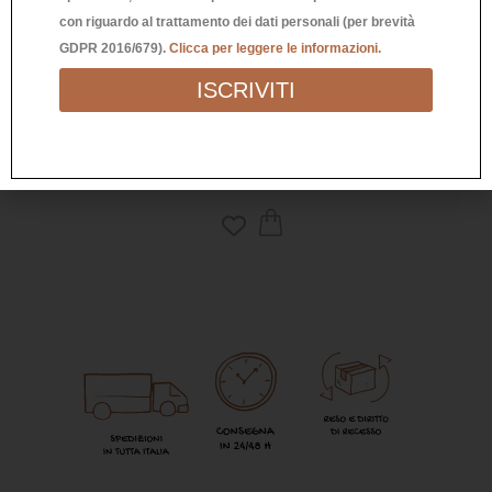
con riguardo al trattamento dei dati personali (per brevità
QUADRETTO IN LEGNO “IL MEGLIO
QUA
GDPR 2016/679).
Clicca per leggere le informazioni.
DEVE ANCORA VENIRE”
ISCRIVITI
33,90
€