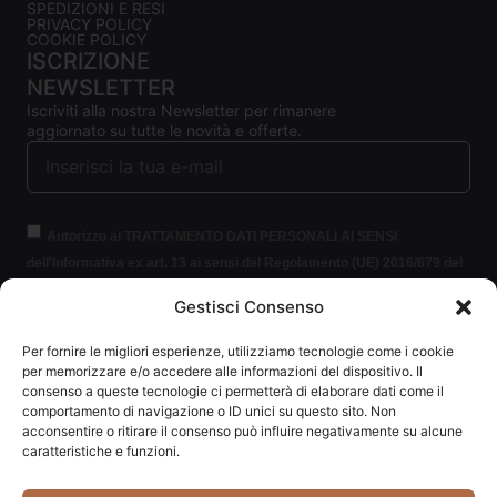
SPEDIZIONI E RESI
PRIVACY POLICY
COOKIE POLICY
ISCRIZIONE
NEWSLETTER
Iscriviti alla nostra Newsletter per rimanere
aggiornato su tutte le novità e offerte.
Autorizzo al TRATTAMENTO DATI PERSONALI AI SENSI
dell'Informativa ex art. 13 ai sensi del Regolamento (UE) 2016/679 del
Parlamento europeo e del Consiglio, del 27 aprile 2016, relativo alla
Gestisci Consenso
protezione delle persone fisiche con riguardo al trattamento dei dati
personali (per brevità GDPR 2016/679).
Clicca per leggere le
Per fornire le migliori esperienze, utilizziamo tecnologie come i cookie
informazioni.
per memorizzare e/o accedere alle informazioni del dispositivo. Il
consenso a queste tecnologie ci permetterà di elaborare dati come il
comportamento di navigazione o ID unici su questo sito. Non
ISCRIVITI ALLA NEWSLETTER
acconsentire o ritirare il consenso può influire negativamente su alcune
caratteristiche e funzioni.