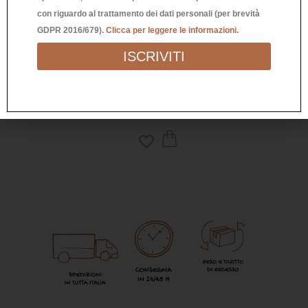
con riguardo al trattamento dei dati personali (per brevità
GDPR 2016/679).
Clicca per leggere le informazioni.
LAMPADINA A LED
ISCRIVITI
24,90
€
LAM