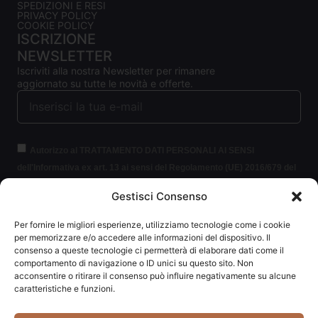
SPEDIZIONI E RESI
PRIVACY POLICY
COOKIE POLICY
ISCRIZIONE
NEWSLETTER
Iscriviti alla nostra Newsletter per rimanere
aggiornato su tutte le novità e offerte.
Autorizzo al TRATTAMENTO DATI PERSONALI AI SENSI
dell'Informativa ex art. 13 ai sensi del Regolamento (UE) 2016/679 del
Parlamento europeo e del Consiglio, del 27 aprile 2016, relativo alla
Gestisci Consenso
protezione delle persone fisiche con riguardo al trattamento dei dati
personali (per brevità GDPR 2016/679).
Clicca per leggere le
Per fornire le migliori esperienze, utilizziamo tecnologie come i cookie
informazioni.
per memorizzare e/o accedere alle informazioni del dispositivo. Il
consenso a queste tecnologie ci permetterà di elaborare dati come il
comportamento di navigazione o ID unici su questo sito. Non
ISCRIVITI ALLA NEWSLETTER
acconsentire o ritirare il consenso può influire negativamente su alcune
caratteristiche e funzioni.